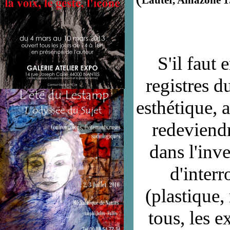
Lauter, Amazone 19
S'il faut 
registres d
esthétique, a
redeviendr
dans l'inv
d'interr
(plastique,
tous, les e