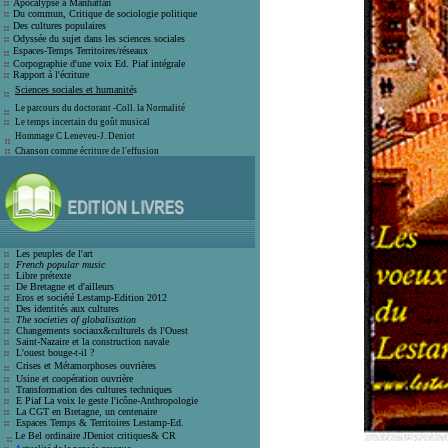
Apocalypse à Manhattan
Du commun, Critique de sociologie politique
Des cultures populaires
Odyssée du sujet dans les sciences sociales
Espaces-Temps Territoires/réseaux
Corpographie d'une voix Ed. Piaf intégrale
Rapport à l'écriture
Sciences sociales et humanité
s
Le parcours du doctorant -Coll. la Normalité
Le temps incertain du goût musical
Hommage C Leneveu-J
. Deniot
Chanson comme écriture de l'effusion
Les peuples de l'art
French popular music
Libre prétexte
De Bretagne et d'ailleurs
Eros et société
Lestamp-Edition 2012
Des identités aux cultures
The societies of globalisation
C
hangements sociaux&culturels ds l'Ouest
Saint-Nazaire et la construction navale
L'ouest bouge-t-il ?
Crises et
Métamorphoses ouvrières
Usine et coopération ouvrière
T
ransformation des cultures techniques
E Piaf La voix le geste l'icône-Anthro
pologie
La CGT en Bretagne, un centenaire
E
spaces Temps & Territoires Lestamp-Ed
.
Le Bel ordinaire JDeniot critiques
&
CR