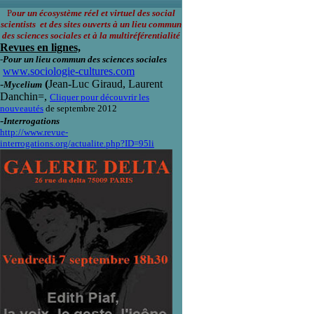
P
our un écosystème réel et virtuel des social
scientists et des sites ouverts à un lieu commun
des sciences sociales et à la multiréférentialité
Revues en lignes,
-
Pour un lieu commun des sciences sociales
www.sociologie-cultures.com
-
(
Jean-Luc Giraud, Laurent
Mycelium
Danchin=,
Cliquer pour découvrir les
nouveautés
de septembre 2012
-
Interrogations
http://www.revue-
interrogations.org/actualite.php?ID=95li