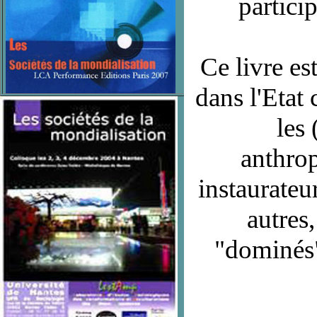
partici
Ce livre es
dans l'Etat
les
anthrop
instaurateu
autres
"dominés"