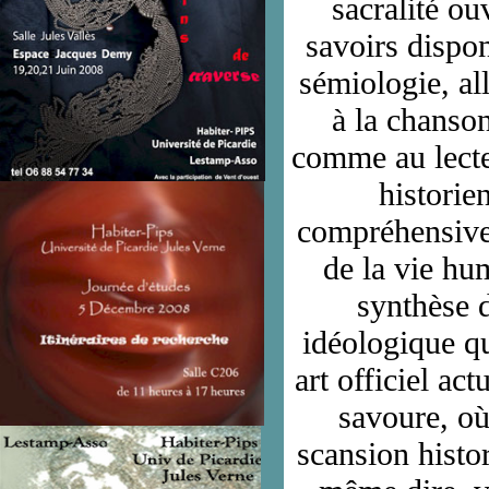
sacralité ou
savoirs dispon
sémiologie, al
à la chanson
comme au lecte
historie
compréhensive 
de la vie hum
synthèse d
idéologique qu
art officiel ac
savoure, où 
scansion histor