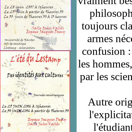
vraiment bes
philosoph
toujours cla
armes néce
confusion :
les hommes, 
par les sci
Autre
ori
l'explicit
l'étudian