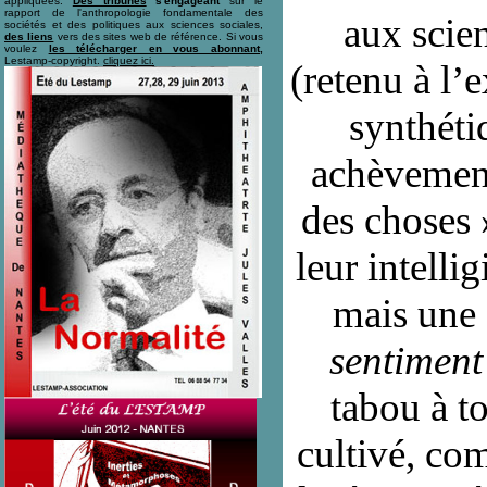
appliquées.
Des tribunes
s'engageant
sur le
rapport de l'anthropologie fondamentale des
aux scie
sociétés et des politiques aux sciences sociales,
des liens
vers des sites web de référence. Si vous
voulez
les télécharger en vous abonnant,
Lestamp-copyright.
cliquez ici
.
(retenu à l’
synthéti
achèvement.
des choses 
leur intellig
mais une 
sentiment
tabou à to
cultivé, co