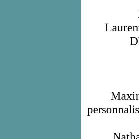
Laure
D
Maxi
personnali
Nath