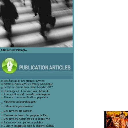
Cliquer sur l'image..
.
Prolétarisation des mondes ouvrier
s
Nantes L'excès-la-ville Histoire Socio
logie
Le rire de Norma Jean Bak
er Marylin 2012
Hommage à C Leneveu
David Morin-U.
A so small world
: interdit sociologique
Traces et contrastes du décor populair
e
Variations anthropologiques
Ethos de la juste mesure
Les ouvriers des chanson
L'envers du décor : les peuples de l'art
Les ouvriers Nazairiens ou la double vie
Parlers ouvriers, parlers populaires
Corps et imaginaire dans la chanson
réaliste