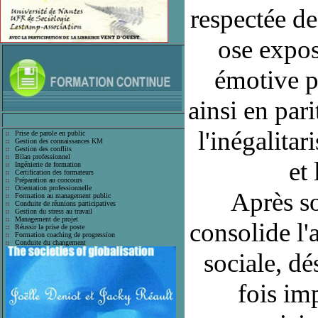
respectée de
ose expos
émotive pu
ainsi en par
l'inégalita
Prise de parole en public
Gestion des connaissances KM
Gestion des conflits
Bilan professionnel
et
Ingénierie de formation
Certification des formateurs
Préparation au concours
Orientation professionnelle
Après so
Formation au management public
Conduite de réunions participatives
Gestion du stress au travail
Management de projet
consolide l'
Réussir la prise de poste
Formation coaching de progression
Conduite du changement
sociale, d
fois im