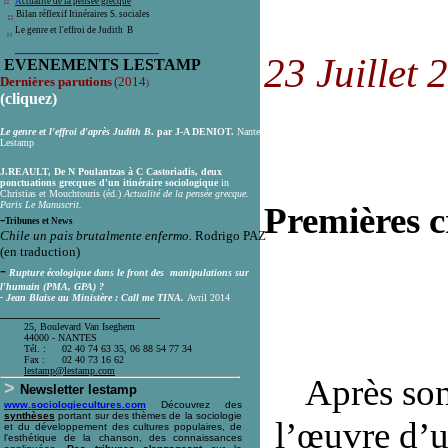
A
ctualité de la pensée grecque
Bilan réflexif Itinéraires S. sociales
Le genre et l'effroi de Judith B
__________________
23 Juillet 
E
VENEMENTS
LESTAMP
Dernières parutions
(2014
)
(cliquez)
Le genre et l'effroi d'après Judith B
. par
J-A DENIOT
.
Nantes
Lestamp
J.
REAULT, De N Poulantzas à C Castoriadis, deux
ponctuations grecques d'un itinéraire sociologique
in
Christias et Mouchtouris (éd.)
Actualité de la pensée grecque.
Paris Le Manuscrit.
Premières cr
-
Tribunes et News
Chile un pais brutalmente enfermo.
Rodrigo PAZ
(en traduction)
-
Rupture écologique dans le front des manipulations sur
l'humain (PMA, GPA) ?
Am
- J
ean Blaise au Ministère :
Call me TINA
.
Avril 2014
____________________
25, Boulevard Van Iseghem
44000 - NANTES
Tél. :
02 40 74 63 35, 06 88 54 77 34
Fax :
02 40 73 16 62
l
estamp@lestamp.com
Après so
>
Newsletter lestamp
www.sociologiecultures.com
Découvrez des
synthèses
portant sur des thèmes de la sociologie
l’œuvre d’u
et du développement des cultures populaires, de
l'esthétique de la chanson, des connaissances