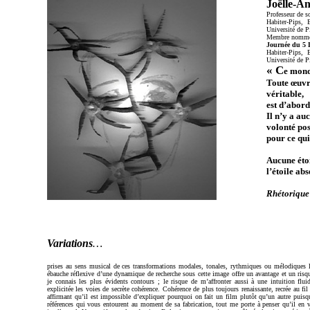
Joëlle-A
Professeur de s
Habiter-Pips, 
Université de P
Membre nomm
Journée du 5 
Habiter-Pips,
Université de P
« C
e mond
Toute œuvr
véritable,
est d’abor
Il n’y a au
volonté pos
pour ce qui
Aucune étoi
l’étoile a
Rhétorique
Variations
…
prises au sens musical de ces transformations modales, tonales, rythmiques ou mélodiques la
ébauche réflexive d’une dynamique de recherche sous cette image offre un avantage et un risqu
je connais les plus évidents contours ; le risque de m’affronter aussi à une intuition flu
explicitée les voies de secrète cohérence. Cohérence de plus toujours renaissante, recrée au f
affirmant qu’il est impossible d’expliquer pourquoi on fait un film plutôt qu’un autre puis
références qui vous entourent au moment de sa fabrication, tout me porte à penser qu’il en 