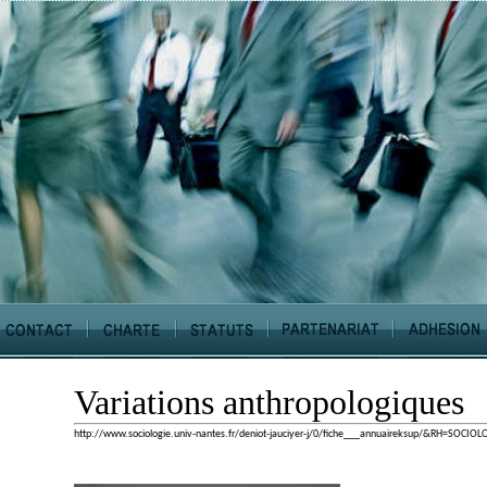
Variations anthropologiques
http://www.sociologie.univ-nantes.fr/deniot-jauciyer-j/0/fiche___annuaireksup/&RH=SOCIO