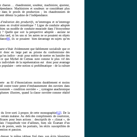
 que chacun … chaudronnier, soudeur, machiniste, ajusteur,
épendance. Machinistes et soudeurs se considérant plus
me dans le procès de production ; les chaudronniers de
ient détenir la palme de l’indépendance.
 d’exécution des productifs
, m’interrogea et m’interroge
hommes en rivalité mimétique ? Ligne de conduite adoptée
u bien un modèle de conduite enracinée dans l’écosystème
) ? Quelle que soit la perspective adoptée - aucune ne
us tard, ni les uns ni les autres ne se posaient en objets
ndance
[8]
, ils se posaient bien davantage en sujets qu’en
n acte n’était évidemme
nt que faiblement socialisée que ce
ait donc en large part au prisme du conformisme des
 qu’un indice - avait pour mérite de mettre en lumière des
de ce que Michel de Certeau note comme le plus vif des
us individuée de la représentation eut donc pour avantage
n populaire - cette notion si problématique - de la culture
uverte au fil d’énonciations moins durablement et moins
indé contre toute pente d’embaumement des ouvriers dans
i nommée « condition ouvrière » ; syntagme anachronique
 plumes illustres, quand la classe ouvrière comme réalité
r du livre sorti à propos de cette monographie
[12]
. De la
n certain malaise. Au delà des compliments de courtoisie,
ficaces pour leurs actions : descriptifs de « climat », de
ais l’inquiétude vint d’ailleurs, bien sûr.
Écartant d’un
 de postes, seuls les portraits, les récits susceptibles de
ention et passion.
resser le même tableau figé dans son écrin légendaire