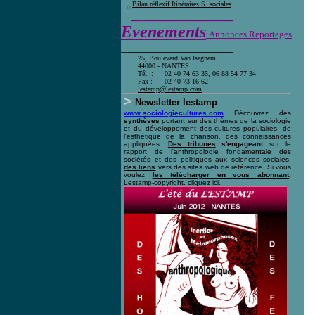
Bilan réflexif Itinéraires S. sociales
__________________
Evenements
Annonces Reportages
____________________
25, Boulevard Van Iseghem
44000 - NANTES
Tél. :
02 40 74 63 35, 06 88 54 77 34
Fax :
02 40 73 16 62
l
estamp@lestamp.com
>
Newsletter lestamp
www.sociologiecultures.com
Découvrez des
synthèses
portant sur des thèmes de la sociologie
et du développement des cultures populaires, de
l'esthétique de la chanson, des connaissances
appliquées.
Des tribunes
s'engageant
sur le
rapport de l'anthropologie fondamentale des
sociétés et des politiques aux sciences sociales,
des liens
vers des sites web de référence. Si vous
voulez
les télécharger en vous abonnant,
Lestamp-copyright.
cliquez ici
.