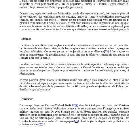
Il s’agit par cet objet non seulement de glisser sans hésitation de l’ouvrier au populaire, mai
au profit de celui plus adapté de « milieu populaire », même si « milieu » garde encore la 
exclusif, trop mécanique d’une topique d’appartenance.
D’autre part, angle des pratiques fabricatrices, angle des espaces d’accueil, des espaces plus p
objets-cadeaux, des emblématiques de voyages, angle de l’auto- symbolisation photograp
textiles, des images, des motifs… chacun de ces prismes nous conduit vers des textures du pop
grammaire unifiante de l’ethos de classe, ce réel nous renvoie à une fragmentation des logiques
à une combinaison mobile de sédimentations culturelles, à des expériences également plus l
commun stratifié d’où sourd notre histoire et que désigne la catégorie aussi ambiguë que prof
- Inspace
L e terme de ce critique d’art anglais me semble très exactement nommer ce qui fut l’une des p
la résonance de ces objets privés et de leur emplacements invitant au-delà de leur paysage mat
les plus intériorisés. Comment passer de l’objet décor au sujet décorant
[23]
? Les travaux co
pour ce renversement de problématique. Il faut dire que le décor et l’ensemble des gestes qu’
l’image plus que la parole.
Pourtant là encore ce sont trois travaux extérieurs à la sociologie et à l’ethnologie qui von
questionner mes interlocuteurs. Ce sont les travaux de Gérard Genette sur la relation esthétiqu
peau et les enveloppes psychiques et plus encore les travaux de Patrice Hugues, plasticien, h
réorientation.
Je vais pouvoir grâce à cette stimulation d’une sémiologie plus universelle, aller à la cu
individués sur cet espace - signe, mais encore me tourner vers des récits d’intime proximité r
de véritables
analogon
de la personne. Sur ce fil d’une grande subjectivation de l’objet, je 
derrière le symbole montré.
-Iconotexte
Ce concept forgé par l’artiste Michael Nerlich
[24]
cherche à indiquer un champ de réflexions 
cette recherche ne mit face à l’obligation de travailler constamment avec l’image, cette archiv
méfient toujours un peu. Or avec l’image sur les différents registres des données existant
mémoire, de la constitution d’un corpus sélectif, de relais d’interaction dans l’enquête mais a
tout au long de cette enquête (1000 clichés environ, plusieurs visites pour 70 ménages). Dans 
circuler le sens entre le verbe et l’iconographie
[25]
. Tout ce jeu de déplacement posant avec d
sciences sociales
[26]
?