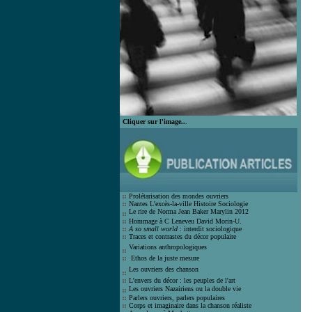
Cliquer sur l'image..
.
Prolétarisation des mondes ouvrier
s
Nantes L'excès-la-ville Histoire Socio
logie
Le rire de Norma Jean Bak
er Marylin 2012
Hommage à C Leneveu
David Morin-U.
A so small world
: interdit sociologique
Traces et contrastes du décor populair
e
Variations anthropologiques
Ethos de la juste mesure
Les ouvriers des chanson
L'envers du décor : les peuples de l'art
Les ouvriers Nazairiens ou la double vie
Parlers ouvriers, parlers populaires
Corps et imaginaire dans la chanson
réaliste