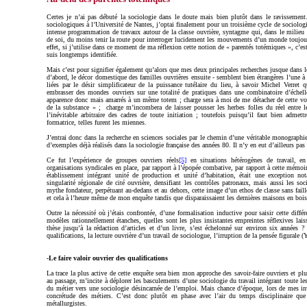
Certes je n’ai pas débuté la sociologie dans le doute mais bien plutôt dans le ravissement
sociologiques à l’Université de Nantes, j’optai finalement pour un troisième cycle de sociologi
intense programmation de travaux autour de la classe ouvrière, syntagme qui, dans le milieu a
de soi, du moins tenir la route pour interroger lucidement les mouvements d’un monde toujours
effet, si j’utilise dans ce moment de ma réflexion cette notion de « parentés totémiques », c’e
suis longtemps identifiée.
Mais c’est pour signifier également qu’alors que mes deux principales recherches jusque dans le
d’abord, le décor domestique des familles ouvrières ensuite - semblent bien étrangères l’une à l
liées par le désir simplificateur de la puissance tutélaire du lieu, à savoir Michel Verret q
embrasser des mondes ouvriers sur une totalité de pratiques dans une combinatoire d’échell
apparence donc mais amarrés à un même totem ; charge sera à moi de me détacher de cette volo
de la substance » ; charge m’incombera de laisser pousser les herbes folles du réel entre l
l’inévitable arbitraire des cadres de toute initiation ; toutefois puisqu’il faut bien admett
formatrice, telles furent les miennes.
J’entrai donc dans la recherche en sciences sociales par le chemin d’une véritable monographie
d’exemples déjà réalisés dans la sociologie française des années 80. Il n’y en eut d’ailleurs pas
Ce fut l’expérience
de groupes ouvriers réels
[5]
en situations hétérogènes de travail, en 
organisations syndicales en place, par rapport à l’épopée combative, par rapport à cette mémoire
établissement intégrant unité de production et unité d’habitation, était une exception nota
singularité régionale de cité ouvrière, densifiant les contrôles patronaux, mais aussi les soci
mythe fondateur, perpétuant au-dedans et au dehors, cette image d’un ethos de classe sans fail
et cela à l’heure même de mon enquête tandis que disparaissaient les dernières maisons en bois
Outre la nécessité où j’étais confrontée, d’une formalisation inductive pour saisir cette diff
modèles rationnellement étanches, quelles sont les plus insistantes empreintes réflexives laiss
thèse jusqu’à la rédaction d’articles et d’un livre, s’est échelonné sur environ six années ? J
qualifications, la lecture ouvrière d’un travail de sociologue, l’irruption de la pensée figurale
-Le faire valoir ouvrier des qualifications
La trace la plus active de cette enquête sera bien mon approche des savoir-faire ouvriers et plu
au passage, m’incite à déplorer les basculements d’une sociologie du travail intégrant toute le
du métier vers une sociologie désincarnée de l’emploi. Mais chance d’époque, lors de mes inve
concrétude des métiers. C’est donc plutôt en phase avec l’air du temps disciplinaire que
métallurgistes.