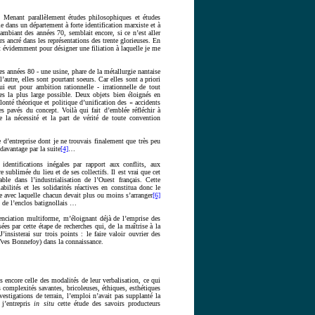
. Menant parallèlement études philosophiques et études
e dans un département à forte identification marxiste et à
mbiant des années 70, semblait encore, si ce n’est aller
 ancré dans les représentations des trente glorieuses. En
st évidemment pour désigner une filiation à laquelle je me
s années 80 - une usine, phare de la métallurgie nantaise
’autre, elles sont pourtant soeurs. Car elles sont a priori
ui eut pour ambition rationnelle - irrationnelle de tout
es la plus large possible. Deux objets bien éloignés en
nté théorique et politique d’unification des « accidents
es pavés du concept. Voilà qui fait d’emblée réfléchir à
re la nécessité et la part de vérité de toute convention
 d’entreprise dont je ne trouvais finalement que très peu
 davantage par la suite
[4]
…
identifications inégales par rapport aux conflits, aux
 sublimée du lieu et de ses collectifs. Il est vrai que cet
ble dans l’industrialisation de l’Ouest français. Cette
abilités et les solidarités réactives en constitua donc le
le avec laquelle chacun devait plus ou moins s’arranger
[6]
 de l’enclos batignollais …
érenciation multiforme, m’éloignant déjà de l’emprise des
ées par cette étape de recherches qui, de la maîtrise à la
’insisterai sur trois points : le faire valoir ouvrier des
 (Yves Bonnefoy) dans la connaissance.
s encore celle des modalités de leur verbalisation, ce qui
s complexités savantes, bricoleuses, éthiques, esthétiques
stigations de terrain, l’emploi n’avait pas supplanté la
 j’entrepris
in situ
cette étude des savoirs producteurs