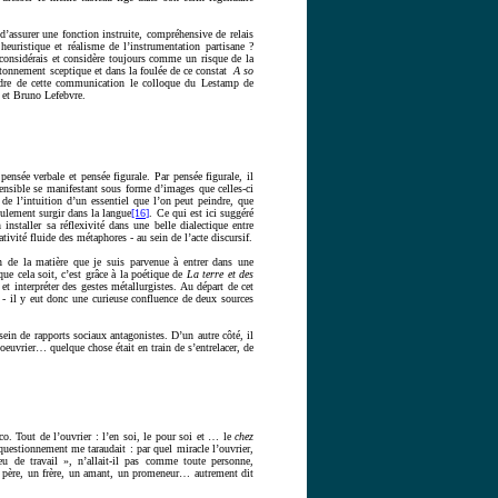
’assurer une fonction instruite, compréhensive de relais
 heuristique et réalisme de l’instrumentation partisane ?
 considérais et considère toujours comme un risque de la
’étonnement sceptique et dans la foulée de ce constat
A so
dre de cette communication le colloque du Lestamp de
 et Bruno Lefebvre.
 pensée verbale et pensée figurale. Par pensée figurale, il
 sensible se manifestant sous forme d’images que celles-ci
r de l’intuition d’un essentiel que l’on peut peindre, que
seulement surgir dans la langue
[16]
. Ce qui est ici suggéré
nstaller sa réflexivité dans une belle dialectique entre
tivité fluide des métaphores - au sein de l’acte discursif.
n de la matière que je suis parvenue à entrer dans une
ue cela soit, c’est grâce à la poétique de
La
terre et des
t interpréter des gestes métallurgistes. Au départ de cet
s - il y eut donc une curieuse confluence de deux sources
sein de rapports sociaux antagonistes. D’un autre côté, il
 oeuvrier… quelque chose était en train de s’entrelacer, de
co. Tout de l’ouvrier : l’en soi, le pour soi et … le
chez
questionnement me taraudait : par quel miracle l’ouvrier,
eu de travail », n’allait-il pas comme toute personne,
un père, un frère, un amant, un promeneur… autrement dit