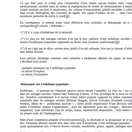
Ce qui était posé ce n’était plus l’éventualité d’une chaîne causale linéaire entre l’em
nécessairement ouvrière mais au mieux la superposition de strates de déterminations à tempor
couple (mariant ouvriers et employées), des cultures d’enracinement (plutôt rattachées à celle
base sociale hétérogène), des souvenirs de lignée, des signes d’idéaux de soi … dont l’env
tacitement permettre de suivre le tracé
[18]
.
En conséquence, je poserai avant toute définition trois postulats se démarquant de ce q
zoologisées
[19]
comme « dominées » :
-1°) Il n’ y a pas d’esthétique de la nécessité
-2°) Le chez soi des ménages ouvriers n’est pas le lieu -prétexte d’une esthétique ouvrière 
puzzle d’esthétiques populaires segmentés en divers sous-systèmes symboliques
[20]
.
-3°) Il ne s’agit pas de décor ouvrier mais plutôt d’un bel ordinaire, titre que je donnais d’aill
huit années environ.
Pour préciser davantage comment cette recherche a finalement déplacer les lignes de mon i
j’aborderai trois points :
-
quelques remarques sur l’esthétique populaire
-
la notion d’
inspace
-
la notion d’iconotexte
-Remarques sur l’esthétique populaire
Esthétique… ce principe de l’émotion passive, active devant l’embellie. Le
chez soi -
sur c
dans les ménages ouvriers comme dans beaucoup d’autres, ce lieu privilégié de la mise en sc
vie. Toutefois contrairement à ce qu’une vision hâtive pourrait supposer ou même contraire
maternelle dans les ménages ouvriers (Richard Hoggart, Olivier Schwartz, Elisabeth Lisse
[
femmes, affaire de « producteurs associés » ; certes plutôt respectueuse d’une division tradi
jardin d’extérieur/ plantes d’appartement ; pose des tapisseries/ pose des voilages ; fabricat
maquettes) mais mobilisant tous les temps, forces, expressivités disponibles ; voire même ceu
les phases rudes de l’aménagement.
Nées d’une coopération acharnée d’investissements
[22]
, la résultante et la dynamique de ce pa
être, fortement affirmé) entrent bien dans cette zone d’incertitude d’une esthétique populaire, 
ayant spontanément mis à l’œuvre diverse routines, sensibilités, gestes, regards, héritages sac