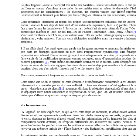
Le plus frappant - outre le descriptif très riche des habiletés - réside sans doute dans le fait
outilleur ou traceur s’employa à me parler de son métier sous sa valeur fondamentale d’ind
autonomes que les chaudronniers ; les ajusteurs, les traceurs vantant leur liberté suprê
l’établissement se trouvant plus libres que leurs collègues intérimaires qui eux-mêmes, affirma
Cette récurrence inattendue au regard des propos sociologiquement convenus sur
les postes
encore : était-ce là (en deçà de leur récit d’une indéniable expérience, bien sûr) paroles d’
face à une femme les interviewant ? Est-ce un trait défensif né du sein même de l’usine ? O
domestique matériel et idéel de ces familles de l’Ouest (Emmanuel Todd, Jacky Réault
[7]
s’excluant d’ailleurs - de l’OS au jeune entrant avec BTS en poche, interrogé quelques années pl
victimaires ; voire même si l’on suit cette déclaration modulable mais transversale d’indépe
assujettis.
S’il en allait ainsi c’est aussi que cette parole sur les gestes moteurs et mentaux du métier e
soit dans les échanges quotidiens ou bien dans l’argumentaire syndicale
[9]
. Elle échapp
représentations fédérant l’unité de tout groupe. Cette échappée relative - dont je ne prends ici
faire valoir de la qualification résonnant comme tactiques, ruses d’appropriation proches 
cultures populaires
[10]
, voire même des modalités ordinaires de la culture. Cette échappée pl
de me décentrer de la stricte logique classiste et de me rendre déjà plus sensible à la dimensio
ouvrière, alors que c’est plutôt l’inverse qui fit et fait encore règle.
Mais toute pensée étant toujours en tension entre deux pôles contradictoires …
Cette usine vue selon le spectre de cette économie d’indépendance hiérarchisée, ainsi déco
intensément circonscrites par un discours collectif … tous ces éléments m’ont également bl
un en - deçà du statut de classe
[11]
, autrement dit dans la relégation domestiquée d’une ains
se déployant entre bonne conscience et stigmatisation de fait, que l’on vit refleurir, sous des
historique s’effaçait et que son concept ne risquait plus de mordre !
-La lecture ouvrière
A l’opposé de cette expérience, ce qui a clos cette étape de recherche, le débat ouvert autou
discussion où les représentants syndicaux furent les interlocuteurs quasi exclusifs, je garde u
je vis se dessiner un lectorat d’abord tourné vers les informations qu’ils jugeaient les plus ef
composition sociale d’atelier, de réception différenciée des initiatives militantes. Normal. M
geste bref toutes les paroles vives sur les métiers et même celles sur les solidarités spontanées
renvoyer une mémoire -miroir de « l’âme éternelle » des Batignolles, mobilisaient chez eux att
Au printemps dernier, on me demanda pour un film pour partie financé par la mairie… de d