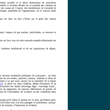
preinte usinière et le décor domestique de stylisation
alités et niveaux décalés où se jouaient des cultures de
s des ruraux de l’ouest), des mimétismes de vicinalité (à
eloppe matérielle de l’appartement, de la maison allait
ui est écrit ou doit s’écrire sur le goût des classes
mais l’espace où par touches individuées, se retrouve le
eurs au livre issu de cette nouvelle enquête échelonnée sur
tinéraire intellectuel et de ses impulsions de départ,
es diverses modalités juridiques de jouissance - est bien
ène de ses modes, parcours, normes, maîtrise et rêves de
ment à ce que nous savons de la centralité de la figure
21]
), le décor est dans l’habitat, affaire d’hommes et de
tionnelle des tâches (bricolage léger / bricolage lourd ;
ions de napperons, de canevas/ fabrications de puzzle, de
x de l’ascendance, de la fratrie ou des collatéraux dans
ysage privé (dont le primat est ici plus qu’ailleurs peut-
c'est-à-dire tout à la fois partagée et multiforme, puisqu’
rés de minutie, d’harmonie ou d’objets.