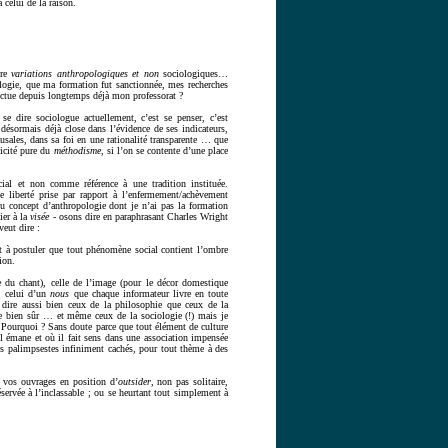
 celui de la raison.
tre
variations anthropologiques et non
sociologiques…
ologie, que ma formation fut sanctionnée, mes recherches
ffectue depuis longtemps déjà mon professorat ?
 se dire sociologue actuellement, c’est se penser, c’est
ésormais déjà close dans l’évidence de ses indicateurs,
ausales, dans sa foi en une rationalité transparente … que
nicité pure du
méthodisme
, si l’on se contente d’une place
al et non comme référence à une tradition instituée.
e liberté prise par rapport à l’enfermement/achèvement
du concept d’anthropologie dont je n’ai pas la formation
ier à la
visée
- osons dire en paraphrasant Charles Wright
eut dire :
t à postuler que tout phénomène social contient l’ombre
ion.
ue du chant), celle de l’image (pour le décor domestique
, celui d’un
nous
que chaque informateur livre en toute
x dire aussi bien ceux de la philosophie que ceux de la
gie bien sûr … et même ceux de la sociologie (!) mais je
 Pourquoi ? Sans doute parce que tout élément de culture
l émane et où il fait sens dans une association impensée
es palimpsestes infiniment cachés, pour tout thème à des
 vos ouvrages en position d’
outsider
, non pas solitaire,
servée à l’inclassable ; ou se heurtant tout simplement à