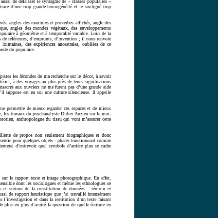
s aussi de délaisser le syntagme de « classes populaires »
trace d’une trop grande homogénéité et le souligné trop
rivés, angles des maximes et proverbes affichés, angle des
hique, angles des mondes végétaux, des enveloppements
ulaire à géométrie et à temporalité variable. Loin de la
 de références, d’emprunts, d’invention ; il nous renvoie
ointaines, des expériences ancestrales, oubliées de ce
onde du populaire.
istes les fécondes de ma recherche sur le décor, à savoir
ériel, à des voyages au plus près de leurs significations
nsacrés aux ouvriers ne me furent pas d’une grande aide
il suppose est en soi une culture silencieuse. Il appelle
t me permettre de mieux regarder ces espaces et de mieux
e, les travaux du psychanalyste Didier Anzieu sur le moi-
istorien, anthropologue du tissu qui vont m’assurer cette
eillette de propos non seulement biographiques et donc
essentie pour quelques objets - phares fonctionnant comme
tenterai d’entrevoir quel symbole d’arrière plan se cache
sur le rapport texte et image photographique. En effet,
e sensible dont les sociologues et même les ethnologues se
es et surtout de la constitution de données – témoin et
ussi de support heuristique que j’ai travaillé intensément
l’investigation et dans la restitution d’un texte faisant
e plus en plus d’acuité la question de quelle écriture en