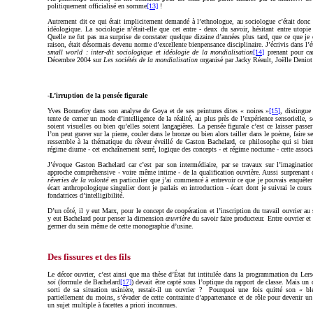
politiquement officialisé en somme
[13]
!
Autrement dit ce qui était implicitement demandé à l’ethnologue, au sociologue c’était donc d
idéologique. La sociologie n’était-elle que cet entre - deux du savoir, hésitant entre utopie
Quelle ne fut pas ma surprise de constater quelque dizaine d’années plus tard, que ce que je
raison, était désormais devenu norme d’excellente bienpensance disciplinaire. J’écrivis dans l
small world : inter-dit sociologique et idéologie de la mondialisation
[14]
prenant pour ca
Décembre 2004 sur
Les sociétés de la mondialisation
organisé par Jacky Réault, Joëlle Deniot
-L’irruption de la pensée figurale
Yves Bonnefoy dans son analyse de Goya et de ses peintures dites « noires »
[15]
, distingue
tente de cerner un mode d’intelligence de la réalité, au plus près de l’expérience sensorielle,
soient visuelles ou bien qu’elles soient langagières. La pensée figurale c’est ce laisser passe
l’on peut graver sur la pierre, couler dans le bronze ou bien alors tailler dans le poème, faire 
ressemble à la thématique du rêveur éveillé de Gaston Bachelard, ce philosophe qui si bien i
régime diurne - cet enchaînement serré, logique des concepts - et régime nocturne - cette associa
J’évoque Gaston Bachelard car c’est par son intermédiaire, par se travaux sur l’imaginatio
approche compréhensive - voire même intime - de la qualification ouvrière. Aussi surprenant q
rêveries de la volonté
en particulier que j’ai commencé à entrevoir ce que je pouvais enquêter e
écart anthropologique singulier dont je parlais en introduction - écart dont je suivrai le cour
fondatrices d’intelligibilité.
D’un côté, il y eut Marx, pour le concept de coopération et l’inscription du travail ouvrier au 
y eut Bachelard pour penser la dimension
œuvrière
du savoir faire producteur. Entre ouvrier et
germer du sein même de cette monographie d’usine.
Des fissures et des fils
Le décor ouvrier, c’est ainsi que ma thèse d’
É
tat fut intitulée dans la programmation du Lers
soi
(formule de Bachelard
[17]
) devait être capté sous l’optique du rapport de classe. Mais un 
sorti de sa situation usinière, restait-il un ouvrier ? Pourquoi une fois quitté son « bl
partiellement du moins, s’évader de cette contrainte d’appartenance et de rôle pour devenir 
un sujet multiple à facettes a priori inconnues.