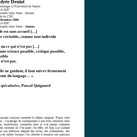
ndrée Deniot
ociologie à l'Université de Nantes
EA 4287
icardie Jules Verne - Amiens
ée du CNU
Décembre 2008
EA 4287
icardie Jules Verne -
Amiens
e est sans accueil […]
e véritable, comme tout individu
d un
ce qui n’est pas
[…]
cune science possible, critique possible,
sible
 n’est pas.
le ne guidant, il faut suivre fermement
bsente du langage… »
 spéculative
, Pascal Quignard
issant toujours entendre le thème original. Placer cette
e ; l’avantage de correspondre à une forte intuition dont
ide, multiforme, complexe dont je n’ai jamais vraiment
il du moment où l’on parle. En effet, tel Jean Luc Godard
que son inflexion dépend des livres, des événements, des
va de même lorsque l’on cherche à ressaisir son parcours