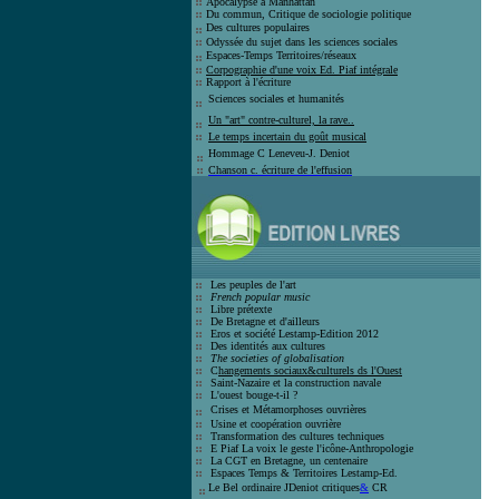
Apocalypse à Manhattan
Du commun, Critique de sociologie politique
Des cultures populaires
Odyssée du sujet dans les sciences sociales
Espaces-Temps Territoires/réseaux
Corpographie d'une voix Ed. Piaf intégrale
Rapport à l'écriture
Sciences sociales et humanité
s
Un "art" contre-culturel, la rave..
Le temps incertain du goût
musical
Hommage C Leneveu-J
. Deniot
Chanson c. écriture de l'effusion
Les peuples de l'art
French popular music
Libre prétexte
De Bretagne et d'ailleurs
Eros et société
Lestamp-Edition 2012
Des identités aux cultures
The societies of globalisation
C
hangements sociaux&culturels ds l'Ouest
Saint-Nazaire et la construction navale
L'ouest bouge-t-il ?
Crises et
Métamorphoses ouvrières
Usine et coopération ouvrière
T
ransformation des cultures techniques
E Piaf La voix le geste l'icône-Anthro
pologie
La CGT en Bretagne, un centenaire
E
spaces Temps & Territoires Lestamp-Ed
.
Le Bel ordinaire JDeniot critiques
&
CR