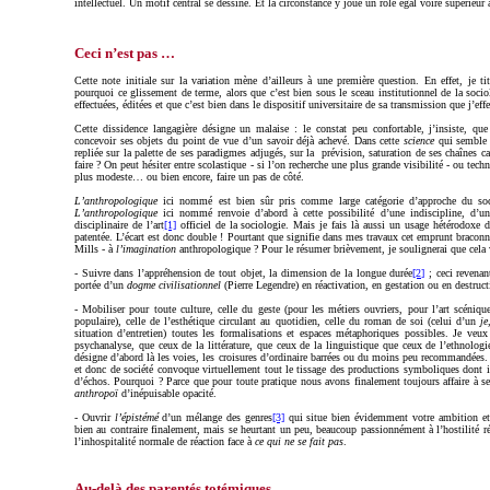
intellectuel. Un motif central se dessine. Et la circonstance y joue un rôle égal voire supérieur à
Ceci n’est pas …
Cette note initiale sur la variation mène d’ailleurs à une première question. En effet, je ti
pourquoi ce glissement de terme, alors que c’est bien sous le sceau institutionnel de la soci
effectuées, éditées et que c’est bien dans le dispositif universitaire de sa transmission que j’e
Cette dissidence langagière désigne un malaise : le constat peu confortable, j’insiste, que
concevoir ses objets du point de vue d’un savoir déjà achevé. Dans cette
science
qui semble d
repliée sur la palette de ses paradigmes adjugés, sur la prévision, saturation de ses chaînes c
faire ? On peut hésiter entre scolastique - si l’on recherche une plus grande visibilité - ou tech
plus modeste… ou bien encore, faire un pas de côté.
L’anthropologique
ici nommé est bien sûr pris comme large catégorie d’approche du soci
L’anthropologique
ici nommé renvoie d’abord à cette possibilité d’une indiscipline, d’un
disciplinaire de l’art
[1]
officiel de la sociologie. Mais je fais là aussi un usage hétérodoxe 
patentée. L’écart est donc double ! Pourtant que signifie dans mes travaux cet emprunt braconn
Mills - à
l’imagination
anthropologique ? Pour le résumer brièvement, je soulignerai que cela v
- Suivre dans l’appréhension de tout objet, la dimension de la longue durée
[2]
; ceci revenan
portée d’un
dogme civilisationnel
(Pierre Legendre) en réactivation, en gestation ou en destruct
- Mobiliser pour toute culture, celle du geste (pour les métiers ouvriers, pour l’art scéniq
populaire), celle de l’esthétique circulant au quotidien, celle du roman de soi (celui d’un
je
situation d’entretien) toutes les formalisations et espaces métaphoriques possibles. Je veu
psychanalyse, que ceux de la littérature, que ceux de la linguistique que ceux de l’ethnolo
dé
signe d’abord là les voies, les croisures d’ordinaire barrées ou du moins peu recommandées.
et donc de société convoque virtuellement tout le tissage des productions symboliques dont i
d’échos. Pourquoi ? Parce que pour toute pratique nous avons finalement toujours affaire à s
anthropoï
d’inépuisable opacité.
- Ouvrir
l’épistémé
d’un mélange des genres
[3]
qui situe bien évidemment votre ambition et
bien au contraire finalement, mais se heurtant un peu, beaucoup passionnément à l’hostilité ré
l’inhospitalité normale de réaction face à
ce qui ne se fait
pas
.
Au-delà des parentés totémiques