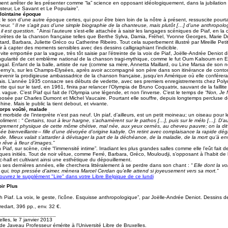
ment arrêter de les présenter comme “la” science en opposant idéologiquement, dans la jubilation
steur, Le Savant et Le Populaire”.
lointaine époque
t le son d’une autre époque certes, qui pour être bien loin de la nôtre à présent, ressuscite pou
cheur.
“ Il ne s’agit pas d’une simple biographie de la chanteuse, mais plutôt […] d’une anthropol
il est question. ”
Ainsi l’auteure s’est-elle attachée à saisir les langages scéniques de Piaf, en la
rprètes de la chanson française telles que Berthe Sylva, Damia, Fréhel, Yvonne Georges, Marie 
tard, Barbara, Juliette Gréco ou Catherine Ribeiro. Tout cela superbement illustré par Mireille Pet
ir à capter des moments sensibles avec des dessins calligraphiant l’indicible.
vite emportée par la vague, très tôt saisie par l’étreinte de la voix de Piaf, Joëlle-Andrée Deniot d
ingularité de cet emblème national de la chanson tragi-mythique, comme le fut Oum Kalsoum en 
ugal. Enfant de la balle, artiste de rue (comme sa mère, Annetta Maillard, ou Line Marsa de son
erny’s, sur les Champs-Elysées, après avoir accompagné son père dans son itinérance de contors
evenir la prodigieuse ambassadrice de la chanson française, jusqu’en Amérique où elle conférer
ais. L’année 1935 consacre ses débuts de vedette, avec ses premiers enregistrements chez Poly
tte qui sur le tard, en 1961, finira par relancer l’Olympia de Bruno Coquatrix, sauvant de la failli
a vague. C’est Piaf qui fait de l’Olympia une légende, et non l’inverse. C’est le temps de
“Non, Je 
osée par Charles Dumont et Michel Vaucaire. Pourtant elle souffre, depuis longtemps percluse de
ine. Mais le public la tient debout, et vivante.
orps voûté, malade
t morbide de l’interprète n’est pas neuf. Un piaf, d’ailleurs, est un petit moineau; un oiseau pour le
joliment :
“ Certains, tout à leur hargne, s’acharnèrent sur le pathos […], puis sur le mélo […]. D’aut
grement physique de cette môme chétive, mal née, aux yeux cernés, au cheveu pauvre; on la di
ée bienveillante – fille d’une dévoyée d’origine kabyle. On retint avec complaisance la rapide dé
de. Mieux valait s’attarder à dévisager la part de la déchéance, de la maladie, de la mort qu’à en
 rêve à fleur d’images.”
 Piaf, sur scène, crée “l’immensité intime”. Irradiant les plus grandes salles comme elle l’eût fait d
ques initiés. Tout de noir vêtue, comme Ferré, Barbara, Gréco, Mouloudji, s’opposant à l’habit de
c-hall et cultivant ainsi une esthétique du dépouillement.
 ses dernières années, elle cherchera littéralement à se perdre dans son chant :
“ Elle dont la 
 qui, trop pressée d’aimer, mènera Marcel Cerdan qu’elle attend si joyeusement vers sa mort.
”
uvrez le supplément "Lire" dans votre Libre Belgique de ce lundi
ir Plus
th Piaf. La voix, le geste, l’icône. Esquisse anthropologique”, par Joëlle-Andrée Deniot. Dessins de
redart, 396 pp., env. 32 €.
___________________
lles, le 7 janvier 2013
de Javeau Professeur émérite à l'Université Libre de Bruxelles.