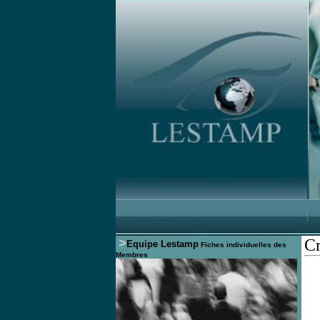
>
Cr
Equipe Lestamp
Fiches individuelles des
Membres