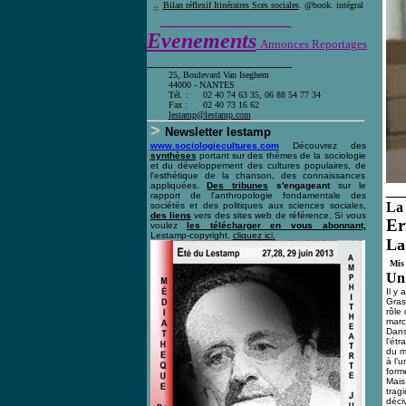
Bilan réflexif Itinéraires Sces sociales
. @book. intégral
__________________
Evenements
Annonces Reportages
____________________
25, Boulevard Van Iseghem
44000 - NANTES
Tél. :
02 40 74 63 35, 06 88 54 77 34
Fax :
02 40 73 16 62
l
estamp@lestamp.com
>
Newsletter lestamp
www.sociologiecultures.com
Découvrez des
synthèses
portant sur des thèmes de la sociologie
et du développement des cultures populaires, de
l'esthétique de la chanson, des connaissances
appliquées.
Des tribunes
s'engageant
sur le
__
rapport de l'anthropologie fondamentale des
La 
sociétés et des politiques aux sciences sociales,
des liens
vers des sites web de référence. Si vous
Er
voulez
les télécharger en vous abonnant,
Lestamp-copyright.
cliquez ici
.
La
Mis 
Un 
Il y
Gras
rôle
march
Dans
l’ét
du m
à l’
form
Mais
trag
déciv