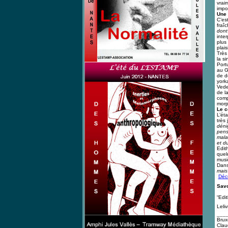
vrai
impo
Une 
C’es
fraî
dont 
inte
plus 
plais
Très 
la s
Port
au G
de d
york
Vede
de l
comp
morph
Le c
L’éta
très 
déni
pens
mala
et du
Edith
quel
musi
Dans
mais
Déco
Savo
“Edi
Leliv
___
Bruxe
Clau