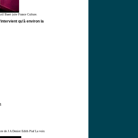
l Baert (site France Culture.
ntervient qu'à environ la
h
 livre de J A Deniot Edith Piaf La voix