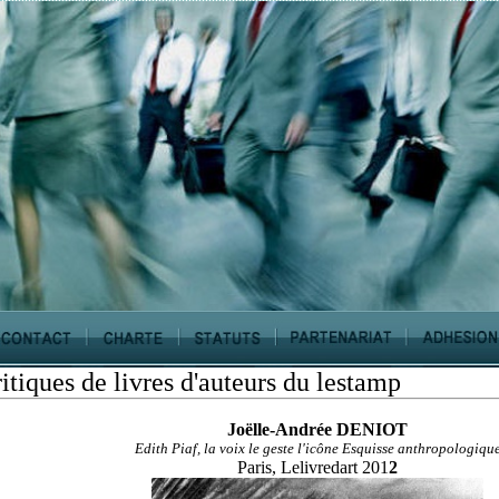
itiques de livres d'auteurs du lestamp
Joëlle-Andrée DENIOT
Edith Piaf, la voix le geste l'icône Esquisse anthropologiqu
Paris, Lelivredart 201
2