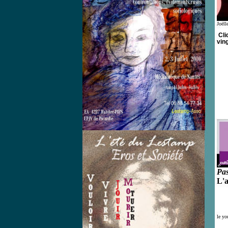
Joëll
Cli
vin
Pas
L'a
le yo