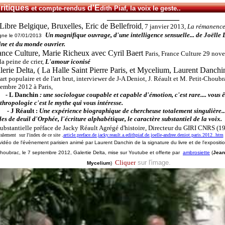
ritiques
d'E
et compte-rendus
dith Piaf, la voix le geste..
__________________
Libre Belgique, Bruxelles, Eric de Bellefroid
, 7 janvier 2013,
La rémanence
Un magnifique ouvrage, d'une intelligence sensuelle... de Joëlle
igne le 07/01/2013
ine et du monde ouvrier.
nce Culture, Marie Richeux avec Cyril Baert
Paris, France Culture 29 nov
la peine de crier,
L'amour iconisé
erie Delta, ( La Halle Saint Pierre Paris, et Mycelium, Laurent Danchi
'art populaire et de l'art brut, interviewer de J-A Deniot, J. Réault et M. Petit-Choubr
embre 2012 à Paris,
-
L Danchin
: une sociologue coupable et capable d'émotion, c'est rare.... vous 
thropologie c'est le mythe qui vous intéresse.
-
J Réault :
Une expérience biographique de chercheuse totalement singulière..
les de deuil d'Orphée, l'écriture alphabétique, le caractère substantiel de la voix.
ubstantielle préface de Jacky Réault Agrégé d'histoire, Directeur du GIRI CNRS (
ralement sur l'index de ce site .
article.preface.de.jacky.reault.a.edithpiaf.de.joelle-andree.deniot.paris.2012..htm
vidéo de l'évènement parisien animé par Laurent Danchin de la signature du livre et de l'exposition
houbrac, le 7 septembre 2012, Galertie Delta, mise sur Youtube et
offerte par
ambrosiette
(
Jean
Cliquer
sur l'image.
Mycelium
)