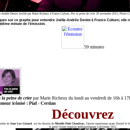
e-Andrée Deniot invitée par Marie Richeux à France Culture,
Pas la peine de crier
29 novembre 2012, Photo Cyri
ques sur ce graphe pour entendre Joëlle-Andrée Deniot à France Culture; elle n'i
gtième minute de l'émission.
59 minutes
 la peine de crier
par
Marie Richeux
du lundi au vendredi de 16h à 17
mour icônisé : Piaf - Cerdan
Découvrez
utube de
Jean Luc Giraud
sur les dessins de
Mireille Petit Choubrac
, l'artiste nazairienne ayant illustré le
le geste l'icone esquisse anthropologique Lelivredart 2012