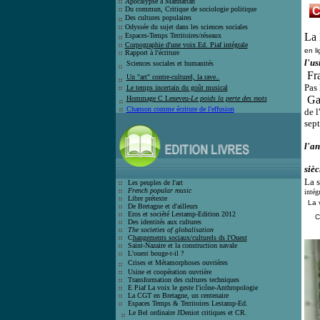
Apocalypse à Manhattan
Du commun, Critique de sociologie politique
C
Des cultures populaires
Odyssée du sujet dans les sciences sociales
La 
Espaces-Temps Territoires/réseaux
Corpographie d'une voix Ed. Piaf intégrale
en l
Rapport à l'écriture
l'us
Sciences sociales et humanité
s
Fra
Un "art" contre-culturel, la rave..
Pas 
Le temps incertain du goût
musical
Gal
Hommage C Leneveu-
Le poids la perte des mots
Chanson comme écriture de l'effusion
de l
sept
l'an
sièc
La s
Les peuples de l'art
French popular music
intég
Libre prétexte
La 
De Bretagne et d'ailleurs
Eros et société
Lestamp-Edition 2012
C
Des identités aux cultures
The societies of globalisation
C
hangements sociaux/culturels ds l'Ouest
Saint-Nazaire et la construction navale
L'ouest bouge-t-il ?
Crises et
Métamorphoses ouvrières
Usine et coopération ouvrière
T
ransformation des cultures techniques
E Piaf La voix le geste l'icône-Anthro
pologie
La CGT en Bretagne, un centenaire
E
spaces Temps & Territoires Lestamp-Ed
.
Le Bel ordinaire JDeniot critiques
et CR.