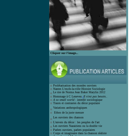
Cliquer sur l'image..
.
Prolétarisation des mondes ouvrier
s
Nantes L'excès-la-ville Histoire Socio
logie
Le rire de Norma Jean Bak
er Marylin 2012
Hommage à C Leneveu
-
Il n'est pas besoin..
A so small world
: interdit sociologique
Traces et contrastes du décor populair
e
Variations anthropologiques
Ethos de la juste mesure
Les ouvriers des chanson
L'envers du décor : les peuples de l'art
Les ouvriers Nazairiens ou la double vie
Parlers ouvriers, parlers populaires
Corps et imaginaire dans la chanson
réaliste