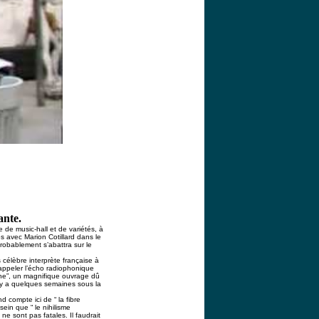
ante.
de music-hall et de variétés, à
s avec Marion Cotillard dans le
probablement s’abattra sur le
 célèbre interprète française à
rappeler l’écho radiophonique
mne”, un magnifique ouvrage dû
il y a quelques semaines sous la
 compte ici de “ la fibre
ein que “ le nihilisme
ne sont pas fatales. Il faudrait