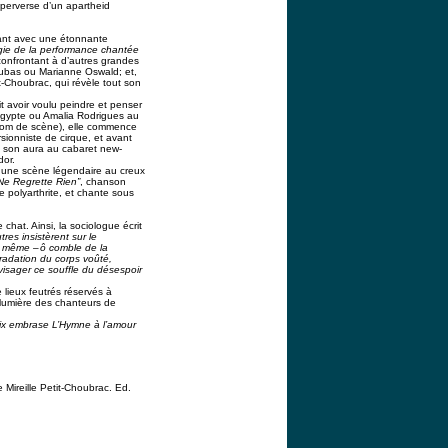
 perverse d’un apartheid
rtant avec une étonnante
ogie de la performance chantée
 confrontant à d’autres grandes
Dubas ou Marianne Oswald; et,
it-Choubrac, qui révèle tout son
it avoir voulu peindre et penser
Egypte ou Amalia Rodrigues au
 nom de scène), elle commence
ionniste de cirque, et avant
a son aura au cabaret new-
dor.
te une scène légendaire au creux
Ne Regrette Rien”
, chanson
 polyarthrite, et chante sous
 chat. Ainsi, la sociologue écrit
res insistèrent sur le
t même – ô comble de la
gradation du corps voûté,
visager ce souffle du désespoir
e lieux feutrés réservés à
 lumière des chanteurs de
voix embrase L’Hymne à l’amour
 Mireille Petit-Choubrac. Ed.