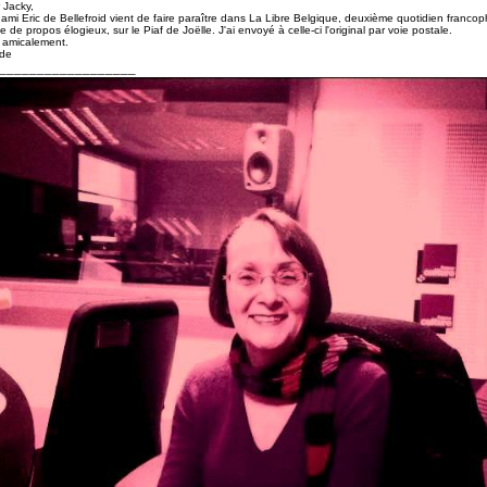
 Jacky,
ami Eric de Bellefroid vient de faire paraître dans La Libre Belgique, deuxième quotidien franco
e de propos élogieux, sur le Piaf de Joëlle. J'ai envoyé à celle-ci l'original par voie postale.
 amicalement.
de
__________________