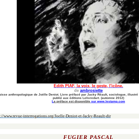
Edith PIAF, la voix, le geste, l'icône.
de
ambrosiette
isse anthropologique de Joëlle Deniot. Livre préfacé par Jacky Réault, sociologue, illustré p
publié aux éditions Lelivredart. (automne 2012)
L
a préface est disponible
sur
www.lestamp.com
://www.revue-interrogations.org/Joelle-Deniot-et-Jacky-Reault-dir
FUGIER PASCAL