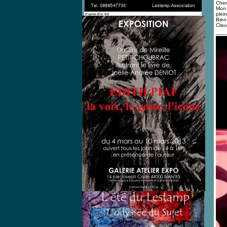
Cher
Mon 
plein
Bien
Clau
___