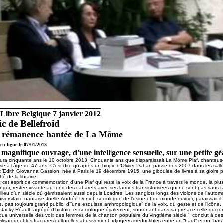
__________________________
Libre Belgique 7 janvier 2012
ic de Bellefroid
 rémanence hantée de La Môme
en ligne le 07/01/2013
magnifique ouvrage, d'une intelligence sensuelle, sur une petite gé
 aura cinquante ans le 10 octobre 2013. Cinquante ans que disparaissait La Môme Piaf, chanteuse 
se à l’âge de 47 ans. C’est dire qu’après un biopic d’Olivier Dahan passé dès 2007 dans les salle
 d’Edith Giovanna Gassion, née à Paris le 19 décembre 1915, une giboulée de livres à sa g
loire 
é de la librairie.
 cet esprit de commémoration d’une Piaf qui reste la voix de la France à travers le monde, la plus
ranger, restée vivante au fond des cabarets avec ses larmes transistorisées qui ne sont pas sans 
ilieu d’un siècle où gémissaient aussi depuis Londres “Les sanglots longs des violons de l’auto
universitaire nantaise Joëlle-Andrée Deniot, sociologue de l’usine et du monde ouvrier, paraissait 
e, pas toujours grand public, d’“une esquisse anthropologique” de la voix, du geste et de l’icône.
 Jacky Réault, agrégé d’histoire et sociologue également, soutenant dans sa préface celle qui rend
ique universelle des voix des femmes de la chanson populaire du vingtième siècle ”, conclut à dess
ilisateur et les fractures culturelles abusivement adjugées irréductibles entre un “haut” et un “bas” 