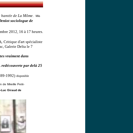
 hantée de La Môme
.
Mis
 Deniot sociologue de
embre 2012, 16 à 17 heures.
n,
Critique d'art spécialiste
ac, Galerie Delta le 7
êtes vraiment dans
. redécouverte par delà 25
1989-1992)
disponible
 de Mireille Petit-
-Luc Giraud de