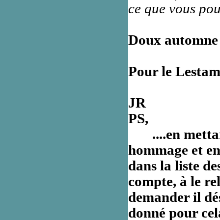
ce que vous pour
Doux automne c
Pour le Lesta
JR
PS,
....en mettant
hommage et en 
dans la liste 
compte, à le rel
demander il dé
donné pour cela