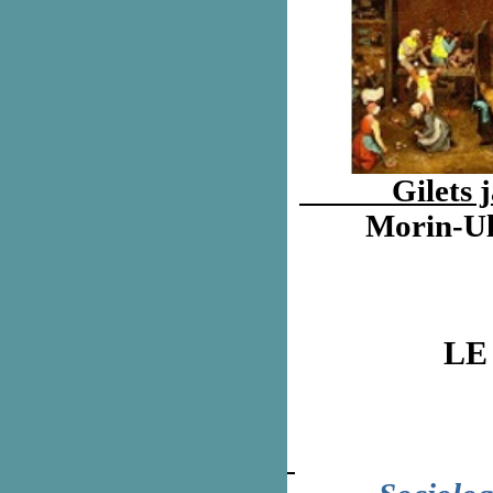
Gilets ja
Morin-Ul
LE