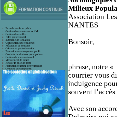
Milieux Popula
Association Le
NANTES
Prise de parole en public
Gestion des connaissances KM
Gestion des conflits
Bilan professionnel
Bonsoir,
Ingénierie de formation
Certification des formateurs
Préparation au concours
Orientation professionnelle
Formation au management public
Conduite de réunions participatives
Gestion du stress au travail
Management de projet
Réussir la prise de poste
phrase, notre « 
Formation coaching de progression
Conduite du changement
courrier vous d
indulgence pour 
souvent l’accès
Avec son accord
Delmaire qui no