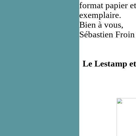
format papier et
exemplaire.
Bien à vous,
Sébastien Froin
Le Lestamp et 