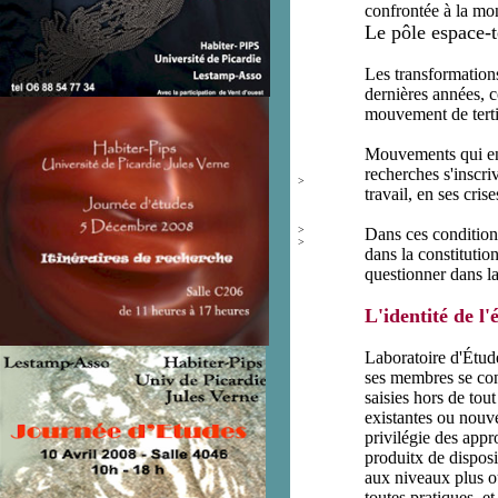
confrontée à la mon
L
e pôle espace-
Les transformations
dernières années, 
mouvement de tertiar
Mouvements qui entra
recherches s'inscri
>
travail, en ses cri
>
Dans ces conditions
>
dans la constitutio
questionner dans la
L'identité de l
Laboratoire d'É
tud
ses membres se cons
saisies hors de tou
existantes ou nouve
privilégie des app
produitx de disposi
aux niveaux plus ou
toutes pratiques, e