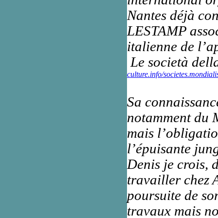
Nantes déjà con
LESTAMP associa
italienne de l’
Le società dell
culture.info/societes.mondial
Sa connaissance 
notamment du M
mais l’obligati
l’épuisante jung
Denis je crois, 
travailler chez 
poursuite de so
travaux mais no