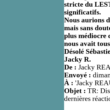
stricte du LE
significatifs.
Nous aurions dû
mais sans dout
plus médiocre d
nous avait tous
Désolé Sébastie
Jacky R.
De :
Jacky REAU
Envoyé :
diman
À :
'Jacky REAU
Objet :
TR: Dis
dernières réacti