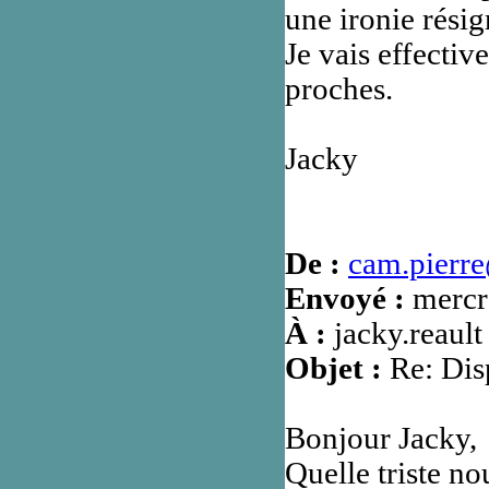
une ironie résig
Je vais effectiv
proches.
Jacky
De :
cam.pierre
Envoyé :
mercre
À :
jacky.reault
Objet :
Re: Disp
Bonjour Jacky,
Quelle triste n