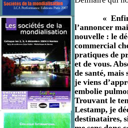
« Enfin, je 
l’annoncer mais
nouvelle : le d
commercial che
pratiques de pr
et de vous. Abs
de santé, mais 
je viens d’appr
embolie pulmon
Trouvant le te
Lestamp, je déc
destinataires, 
me sens donc co