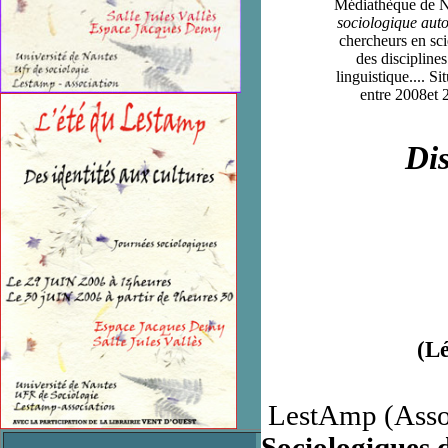
Médiathèque de N
sociologique aut
chercheurs en sci
des disciplines
linguistique.... S
entre 2008et 
Disp
(L
LestAmp
(Asso
Sociologiques 