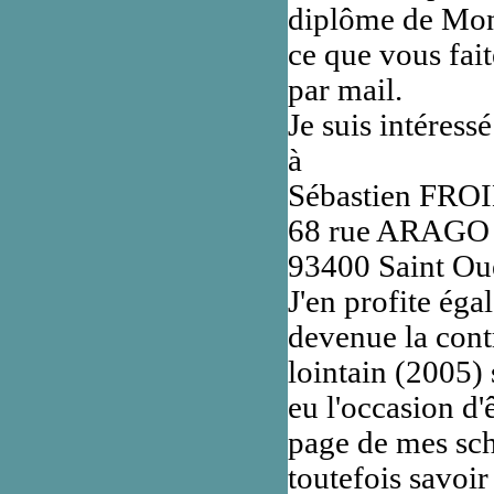
diplôme de Moni
ce que vous fai
par mail.
Je suis intéres
à
Sébastien FRO
68 rue ARAGO
93400 Saint Ou
J'en profite ég
devenue la cont
lointain (2005) 
eu l'occasion d'
page de mes sch
toutefois savoir