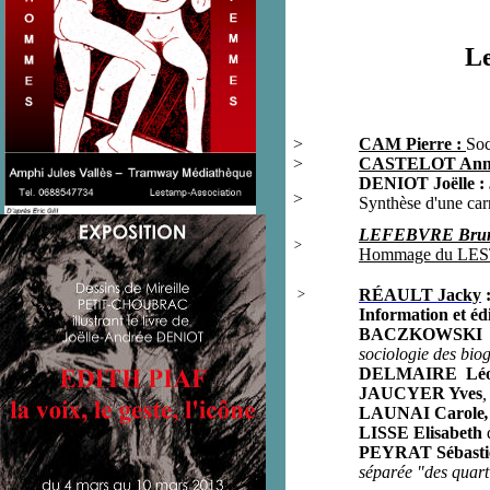
Le
>
CAM Pierre
:
Soc
>
CASTELOT Anne
DENIOT Joëlle :
>
Synthèse d'une car
LEFEBVRE Bru
>
Hommage du LES
>
RÉAULT Jacky
Information et édi
B
ACZKOWSKI A
sociologie des bio
D
ELMAIRE Léo
JAUCYER Yves
,
LAUNAI Carole
LISSE Elisabeth
PE
YRAT Sébast
séparée "des quart