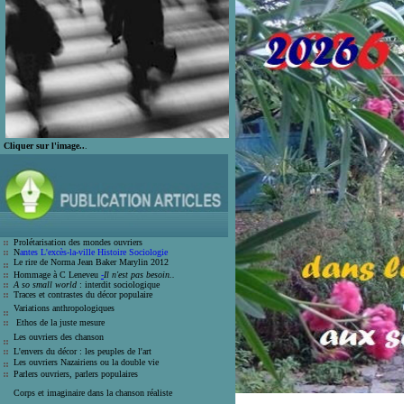
Cliquer sur l'image..
.
Prolétarisation des mondes ouvrier
s
N
antes L'excès-la-ville Histoire Socio
logie
Le rire de Norma Jean Bak
er Marylin 2012
Hommage à C Leneveu
-
Il n'est pas besoin..
A so small world
: interdit sociologique
Traces et contrastes du décor populair
e
Variations anthropologiques
Ethos de la juste mesure
Les ouvriers des chanson
L'envers du décor : les peuples de l'art
Les ouvriers Nazairiens ou la double vie
Parlers ouvriers, parlers populaires
Corps et imaginaire dans la chanson
réaliste