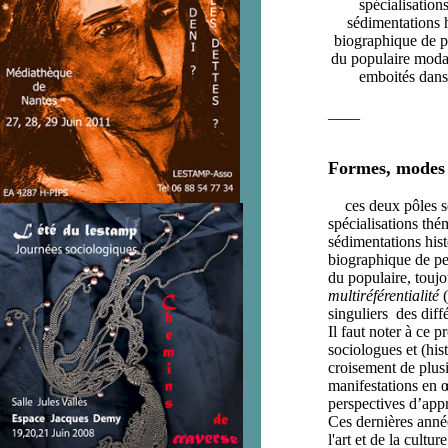
spécialisation
sédimentations h
biographique de pe
du populaire moda
emboités dans 
____
F
ormes, modes e
Si
c
es deux pôles s
spécialisations thém
sédimentations hist
biographique de pe
du populaire, toujo
multiréférentialité
(
singuliers des diff
Il faut noter à ce
sociologues et (his
croisement de plusi
manifestations en œu
perspectives d’app
Ces dernières anné
l'art et de la cult