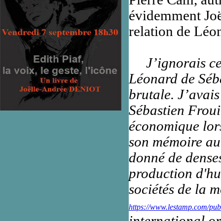
évidemment Joëll
relation de Léo
J’ignorais ce
Léonard de Sébas
brutale. J’avais
Sébastien Froui
économique lors
son mémoire au 
donné de dense
production d'hu
sociétés de la m
https://www.lestamp.com/publ
international o