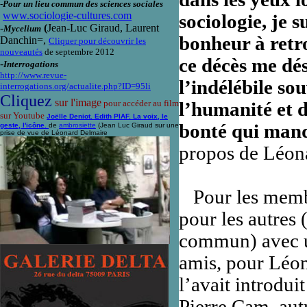
-
Pour un lieu commun des sciences sociales
www.sociologie-cultures.com
sociologie, je 
-
(
Jean-Luc Giraud, Laurent
Mycelium
bonheur à retr
Danchin=,
Cliquer pour découvrir les
nouveautés
de septembre 2012
ce décès me dés
-
Interrogations
http://www.revue-
l’indélébile s
interrogations.org/actualite.php?ID=95li
Cliquez
sur l'image
pour accéder au film
l’humanité et d
sur Youtube
Joëlle Deniot. Edith PIAF. La voix, le
bonté qui manq
geste, l'icône.
de
ambrosiette
(Jean Luc Giraud sur une
prise de vue de Léonard Delmaire
propos de Léon
Pour les membr
pour les autres 
commun) avec un
amis, pour Léo
l’avait introdui
Pierre Cam, aut