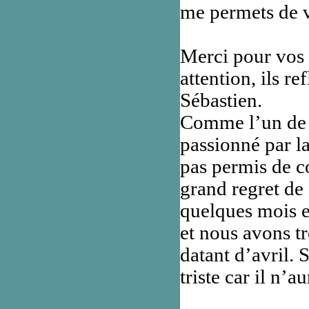
me permets de 
Merci pour vos 
attention, ils re
Sébastien.
Comme l’un de vo
passionné par la
pas permis de co
grand regret de s
quelques mois e
et nous avons tr
datant d’avril. 
triste car il n’a