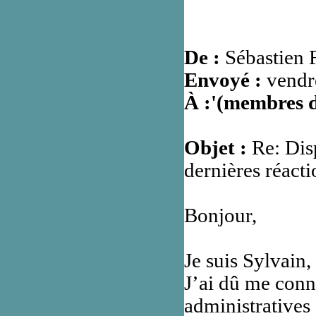
De :
Sébastien F
Envoyé :
vendre
À :'(membres
Objet :
Re: Disp
dernières réacti
Bonjour,
Je suis Sylvain, 
J’ai dû me conne
administratives 