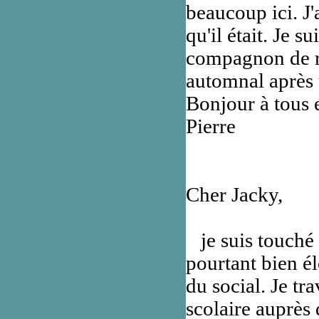
beaucoup ici. J
qu'il était. Je 
compagnon de ro
automnal après u
Bonjour à tous e
Pierre
Cher Jacky,
je suis touché 
pourtant bien é
du social. Je tr
scolaire auprès 