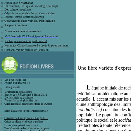
Apocalypse à Manhattan
Du commun, Critique de sociologie politique
Des cultures populaires
Odyssée du sujet dans les sciences sociales
Espaces-Temps Territoires/réseaux
Corpographie d'une voix Ed. Piaf intégrale
Rapport à l'écriture
Sciences sociales et humanité
s
Coll. Normalité T à P anticipé d'A. Baczkowski
Le temps incertain du goût
musical
Hommage Claude Leneveu-
Le poids la perte des mots
Chanson comme écriture de l'effusion
Une libre variété d'expre
Les peuples de l'art
French popular music
L
'équipe initiale de r
Libre prétexte
De Bretagne et d'ailleurs
redéfini sa problématique auto
Eros et société
Lestamp-Edition 2012
Des identités aux cultures
actuelle. L'accent mis sur le
The societies of globalisation
d'une anthropologie des limites
C
hangements sociaux/culturels ds l'Ouest
mondialisées)
constitue dès l
Saint-Nazaire et la construction navale
populaire. Le populaire confi
Ouvriers de l'ouest, l'ouest bouge-t-il ?
politique le social et le
sociéta
Crises et
Métamorphoses ouvrières
irréductibles à toute référenc
Usine et coopération ouvrière
T
ransformation des cultures techniques
populaires statistiques ou à 