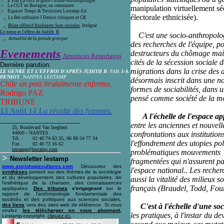
E Piaf La voix le geste l'icône-Anthro
pologie
La CGT en Bretagne, un centenaire
manipulation virtuellement sé
E
spaces Temps & Territoires Lestamp-Ed
.
électorale ethnicisée).
Le Bel ordinaire J Deniot critiques
et CR
Bilan réflexif Itinéraires Sces sociales
. Intégral
Le genre et l'effroi de Judith B
C'est une socio-anthropologie
A
ctualité de la pensée grecque
des recherches de l'équipe, 
Evenements
destructeurs du chômage mais
Annonces Reportages
cités de la sécession sociale 
Dernière parution:
migrations dans la crise des a
LE GENRE ET L'EFFROI D'APRÈS JUDITH B
. PAR
J-A
DENIOT
. NANTES LESTAMP
désormais inscrit dans une no
Chile un pais brutalmente enfermo.
formes de sociabilités, dans u
Rodrigo PAZ
pensé comme société de la mo
TRIBUNE
13 Août 14
La révolte des femmes.
A l'échelle de l'espace ap
____________________
entre les anciennes et nouvel
25, Boulevard Van Iseghem
44000 - NANTES
confrontations aux institution
Tél. :
02 40 74 63 35, 06 88 54 77 34
l'effondrement des utopies p
Fax :
02 40 73 16 62
l
estamp@lestamp.com
problématiques mouvements 
>
Newsletter lestamp
fragmentées qui n'assurent pa
www.sociologiecultures.com
Découvrez des
l'espace national.. Les recher
synthèses
portant sur des thèmes de la sociologie
et du développement des cultures populaires, de
aussi la vitalité des milieux 
l'esthétique de la chanson, des connaissances
français (Braudel, Todd, Fourq
appliquées.
Des tribunes
s'engageant
sur le
rapport de l'anthropologie fondamentale des
sociétés et des politiques aux sciences sociales,
des liens
vers des sites web de référence. Si vous
C'est à l'échelle d'une so
voulez
les télécharger en vous abonnant,
les pratiques, à l'instar du 
Lestamp-copyright.
cliquez ici
.