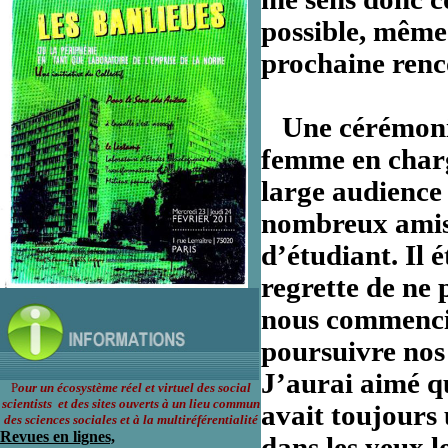
possible, même 
prochaine renc
Une cérémonie 
femme en charg
large audience
nombreux amis 
d’étudiant. Il 
regrette de ne 
nous commencio
poursuivre nos 
J’aurai aimé qu
P
our un écosystème réel et virtuel des social
scientists et des sites ouverts à un lieu commun
avait toujours 
des sciences sociales et à la multiréférentialité
Revues en lignes,
dans les yeux l