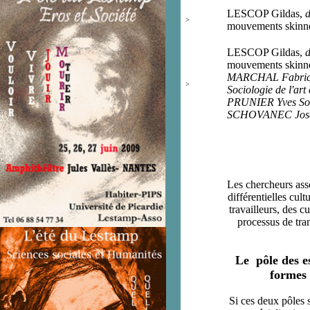
LESCOP Gildas,
d
>
mouvements skinne
LESCOP Gildas,
d
mouvements skinne
MAR
CHAL Fabri
>
Sociologie de l'ar
PRUNIER Yves
Soc
SCHOVANEC Jos
L
es chercheurs ass
différentielles cul
travailleurs, des 
processus de tra
Le pôle des es
formes 
Si ces deux pôles 