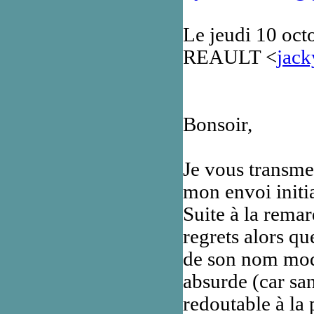
Le jeudi 10 oc
REAULT <
jack
Bonsoir,
Je vous transme
mon envoi initia
Suite à la remar
regrets alors qu
de son nom modi
absurde (car san
redoutable à la 