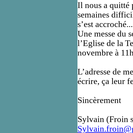
Il nous a quitt
semaines diffici
s’est accroché...
Une messe du so
l’Eglise de la T
novembre à 11
L’adresse de me
écrire, ça leur 
Sincèrement
Sylvain (Froin 
Sylvain.froin@