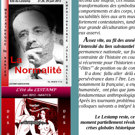
second axe majeur, ces mutati
transformations des symbolism
comportements et des corps, t
sociabilités liées aux arts mu
fortement contestataires, tan
leur grande déculturation gro
eux asservi.
A
ssez vite, au fil des an
l'intensité du lien substantiel
permanence nationale, sur fon
contrainte de l'histoire en co
si récurrente pour l'historie
"élites"' de position ou de con
Il a donc fallu aller delà de
persévérance dans l' être. Le
notamment la française, a eng
humanisée, ont plus que jamai
fondamentaux anthropologique
Après les tournants problémat
colloques suivants a intégré 
Le Lestamp reste, ce fa
moment partiellement révolu 
crises globales historiqu