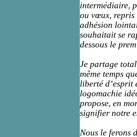
intermédiaire, 
ou vœux, repris
adhésion lointa
souhaitait se ra
dessous le premi
Je partage tota
même temps que 
liberté d’esprit
logomachie idé
propose, en mon
signifier notre e
Nous le ferons d