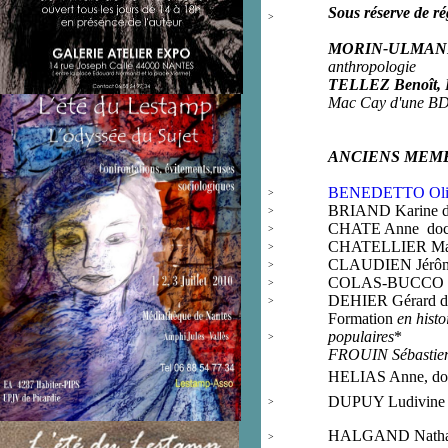
Sous réserve de ré
>
MORIN-ULMANN
anthropologie
TELLEZ Benoît,
Mac Cay d'une BD 
ANCIENS MEM
BENEDETTO Oliv
>
BRIAND Karine
>
CHATE Anne
doc
>
CHATELLIER Ma
>
C
LAUDIEN Jérô
>
COLAS-BUCCO D
>
DEHIER Gérard
d
>
Formation
en histo
populaires
*
>
FROUIN Sébastien
HELIAS Anne, doct
DUPUY Ludivine
>
HALGAND Natha
>