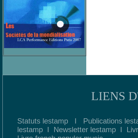
LIENS 
Statuts lestamp
I
Publications les
lestamp
I
Newsletter lestamp
I
Liv