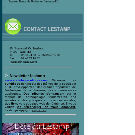
E
spaces Temps & Territoires Lestamp-Ed
.
-
25, Boulevard Van Iseghem
44000 - NANTES
Tél. :
02 40 74 63 35, 06 88 54 77 34
Fax :
02 40 73 16 62
l
estamp@lestamp.com
>
Newsletter lestamp
www.sociologiecultures.com
Découvrez des
synthèses
portant sur des thèmes de la sociologie
et du développement des cultures populaires, de
l'esthétique de la chanson, des connaissances
appliquées.
Des tribunes
s'engageant
sur le
rapport de l'anthropologie fondamentale des
sociétés et des politiques aux sciences sociales,
des liens
vers des sites web de référence. Si vous
voulez
les télécharger en vous abonnant,
Lestamp-copyright.
cliquez ici
.