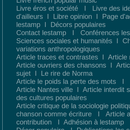
Livre french popular music
Livre éros et société
I
Livre des id
d
'ailleurs
I
Libre opinion
I
Page d'a
lestamp
I
Décors populaires
Contact lestamp
I
Conféren
ces le
Sciences sociales et humanités
I
Ch
variations anthropologiques
Article traces et contrastes
I
Article 
Article ouvriers des chansons
I
Arti
sujet
I
Le rire de Norma
Article le poids la perte des mots
I
Article Nantes ville
I
Article interdit
des cultures populaires
Article critique de la sociologie politi
chanson comme écriture
I
Article
contribution
I
Adhésion à lestamp