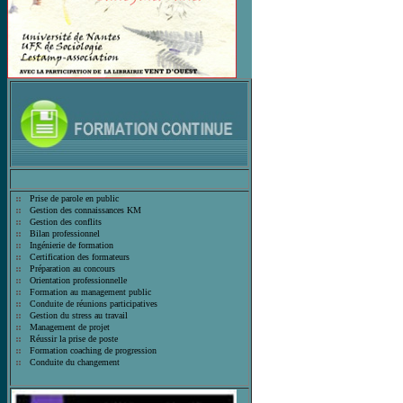
Prise de parole en public
Gestion des connaissances KM
Gestion des conflits
Bilan professionnel
Ingénierie de formation
Certification des formateurs
Préparation au concours
Orientation professionnelle
Formation au management public
Conduite de réunions participatives
Gestion du stress au travail
Management de projet
Réussir la prise de poste
Formation coaching de progression
Conduite du changement