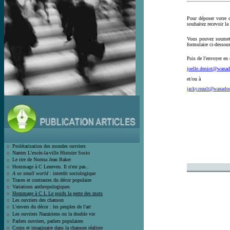
Pour déposer votre c
souhaitez recevoir la
Vous pouvez soumett
formulaire ci-dessous
is de l'envoyer en 
Pu
joelle.deniot@wanad
et/ou à
jacky.reault@wanadoo
Prolétarisation des mondes ouvrier
s
Nantes L'excès-la-ville Histoire Socio
Le rire de Norma Jean Bak
er
__________
Hommage à C Leneveu.
Il n'est pas..
A so small world
: interdit sociologique
Traces et contrastes du décor populair
e
Variations anthropologiques
Hommage à C L Le poids la perte des mots
Les ouvriers des chanson
L'envers du décor : les peuples de l'art
Les ouvriers Nazairiens ou la double vie
Parlers ouvriers, parlers populaires
Corps et imaginaire dans la chanson
réaliste