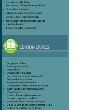
Apocalypse à Manhattan
Du commun, Critique de sociopolitique
Des cultures populaires
Odyssée du sujet et sciences sociales
Espaces-Temps Territoires/réseaux
ebook Bilan réflexif Itinéraires Sces soc.
Rapport à l'écriture
Sciences sociales et humanité
s
Les peuples de l'art
French popular music
Libre prétexte
De Bretagne et d'ailleurs
Eros et société
Lestamp Edition 2012
Des identités aux cultures
The societies of globalisation
C
hangements sociaux culturels ds l'Ouest
Saint-Nazaire et la construction navale
L'ouest bouge-t-il ?
Crises et
Métamorphoses ouvrières
Usine et coopération ouvrière
T
ransformation des cultures techniques
E Piaf La voix le geste l'icône-Anthro
pologie
La CGT en Bretagne, un centenaire