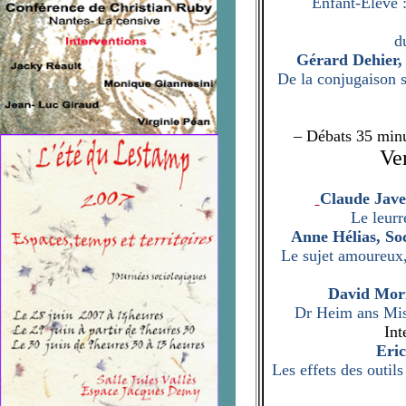
Enfant-Elève :
d
Gérard Dehier,
De la conjugaison 
– Débats 35 min
Ven
Claude Jave
Le leurr
Anne Hélias, So
Le sujet amoureux,
David Mori
Dr Heim ans Mist
Int
Eri
Les effets des outil