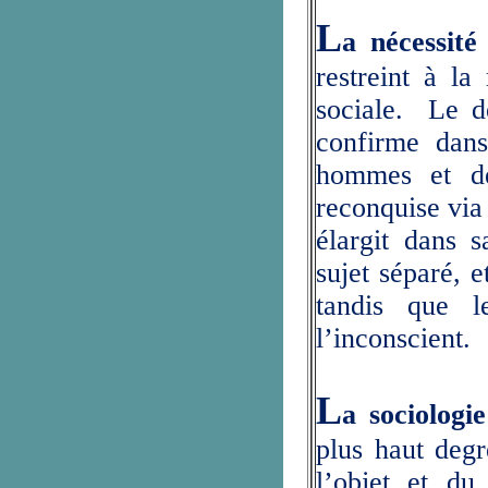
L
a nécessité
restreint à la
sociale. Le d
confirme dans
hommes et de 
reconquise via 
élargit dans 
sujet séparé, e
tandis que 
l’inconscient.
L
a sociologie
plus haut degr
l’objet et du