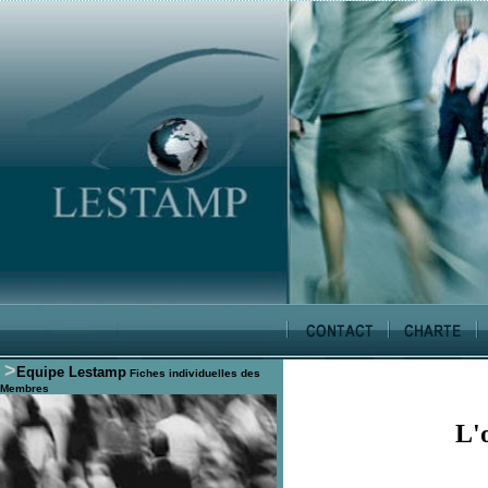
>
Equipe Lestamp
Fiches individuelles des
Membres
L'o