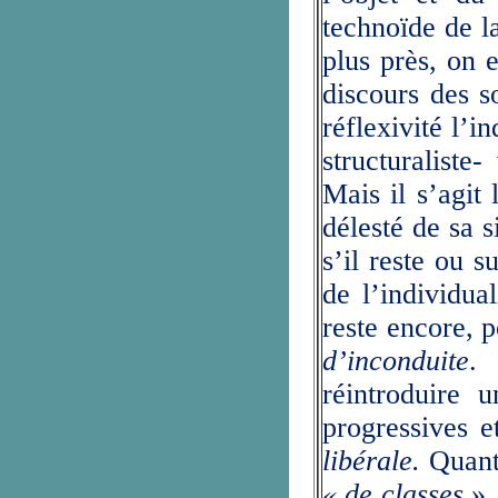
technoïde de l
plus près, on 
discours des 
réflexivité l’
structuraliste
Mais il s’agit
délesté de sa s
s’il reste ou 
de l’individua
reste encore, 
d’inconduite
.
réintroduire u
progressives e
libérale.
Quant
« de classes
»,