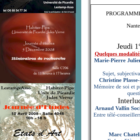
PROGRAMME D
Nant
Jeudi 1
Quelques modalités 
Marie-Pierre Julie
Sujet, subjectiv
Christine Plasse
Mémoire de soi et pr
quest
Interlu
Arnaud Vallin Soc
Entre télé-conseiller
Marc Chateli