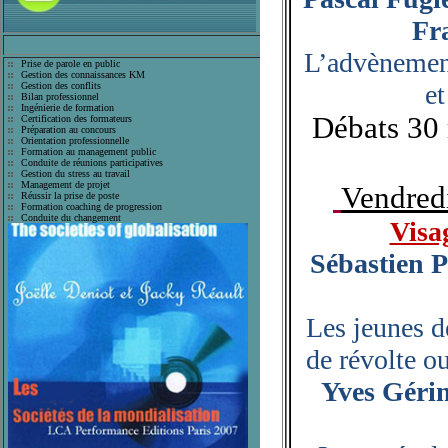
Fr
L’advènement
Prise de parole en public
Gestion des connaissances KM
et
Gestion des conflits
Bilan professionnel
Ingénierie de formation
Débats 30
Certification des formateurs
Préparation au concours
Orientation professionnelle
Formation au management public
Conduite de réunions participatives
Gestion du stress au travail
Management de projet
Vendred
Réussir la prise de poste
Formation coaching de progression
Conduite du changement
Visag
Sébastien P
Les jeunes d
de révolte ou
Yves Gérin