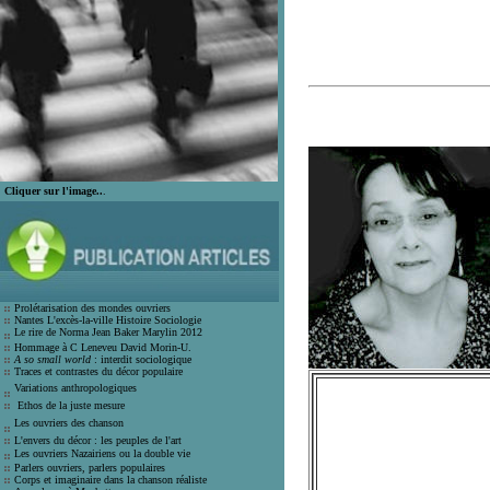
Cliquer sur l'image..
.
Prolétarisation des mondes ouvrier
s
Nantes L'excès-la-ville Histoire Socio
logie
Le rire de Norma Jean Bak
er Marylin 2012
Hommage à C Leneveu
David Morin-U.
A so small world
: interdit sociologique
Traces et contrastes du décor populair
e
Variations anthropologiques
Ethos de la juste mesure
Les ouvriers des chanson
L'envers du décor : les peuples de l'art
Les ouvriers Nazairiens ou la double vie
Parlers ouvriers, parlers populaires
Corps et imaginaire dans la chanson
réaliste