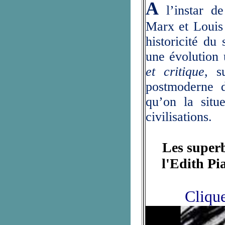
A
l’instar d
Marx et Louis
historicité du 
une évolution
et critique
, s
postmoderne 
qu’on la situ
civilisations.
Les superb
l'Edith Pi
Cliqu