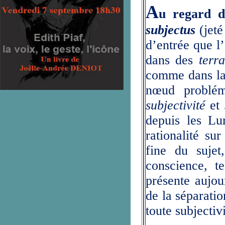
A
u regard de
subjectus
(jet
d’entrée que l
dans des
terr
comme dans la 
nœud problém
subjectivité
et
depuis les Lu
rationalité s
fine du sujet
conscience, te
présente aujou
de la séparatio
toute subjectivi