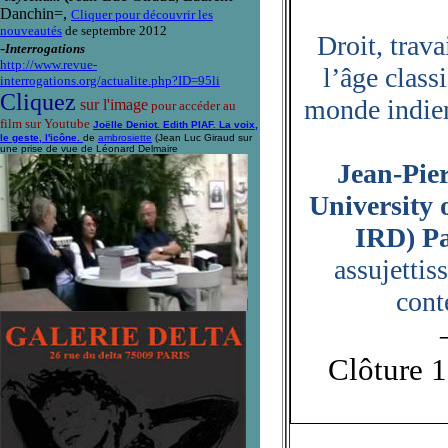
Danchin=,
Cliquer pour découvrir les
nouveautés
de septembre 2012
Droit, trava
-
Interrogations
http://www.revue-
l’âge class
interrogations.org/actualite.php?ID=95li
Cliquez
monde indie
sur l'image
pour accéder au
film sur Youtube
Joëlle Deniot. Edith PIAF. La voix,
le geste, l'icône.
de
ambrosiette
(Jean Luc Giraud sur
une prise de vue de Léonard Delmaire
Jean-Pie
University
IRD) Pa
assujetti
cont
Clôture 