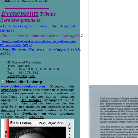
Bilan réflexif Itinéraires S. sociales
__________________
Evenements
Tribune
Dernières parutions :
-
Le genre et l'effroi d'après Judith B.
par J-A
DENIOT
-Chile un pais brutalmente enfermo.
Rodrigo PAZ
-
Rupture écologique dans le front des manipulations sur
l'humain (PMA, GPA) ?
- Jean Blaise au Ministère : Je m'appelle TINA
.
Avril 2014
____________________
25, Boulevard Van Iseghem
44000 - NANTES
Tél. :
02 40 74 63 35, 06 88 54 77 34
Fax :
02 40 73 16 62
l
estamp@lestamp.com
>
Newsletter lestamp
www.sociologiecultures.com
Découvrez des
synthèses
portant sur des thèmes de la sociologie
et du développement des cultures populaires, de
l'esthétique de la chanson, des connaissances
appliquées.
Des tribunes
s'engageant
sur le
rapport de l'anthropologie fondamentale des
sociétés et des politiques aux sciences sociales,
des liens
vers des sites web de référence. Si vous
voulez
les télécharger en vous abonnant,
Lestamp-copyright.
cliquez ici
.