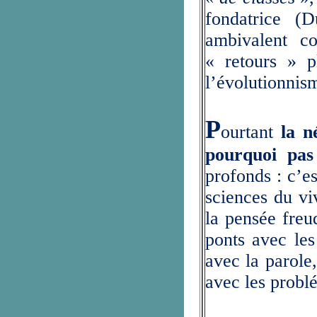
fondatrice (D
ambivalent co
« retours » p
l’évolutionnis
P
ourtant
la né
pourquoi pas 
profonds : c’e
sciences du vi
la pensée freu
ponts avec les
avec la parole
avec les probl