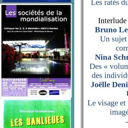
Les ratés d
Interlude
Bruno Lef
Un sujet
cor
Nina Schm
Des « volume
des individ
Joëlle Den
Le visage et
imagé