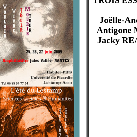
TROIS ESS
Joëlle-A
Antigone
Jacky R