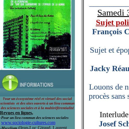
_________
Samedi 
Sujet poli
François C
Sujet et ép
Jacky Réaul
Louons de n
procès sans 
P
our un écosystème réel et virtuel des social
scientists et des sites ouverts à un lieu commun
des sciences sociales et à la multiréférentialité
Interlude
Revues en lignes,
-
Pour un lieu commun des sciences sociales
Josef Sc
www.sociologie-cultures.com
-
(
Jean-Luc Giraud, Laurent
Mycelium