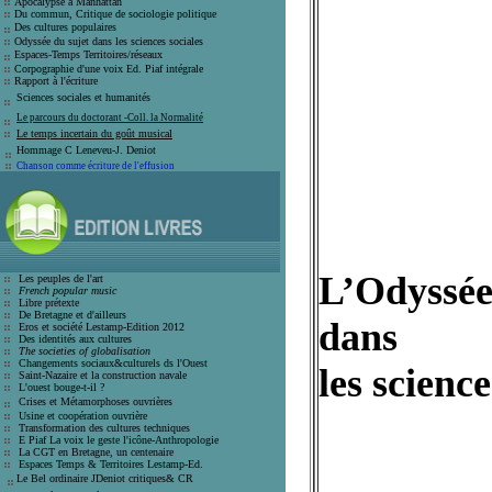
Apocalypse à Manhattan
Du commun, Critique de sociologie politique
Des cultures populaires
Odyssée du sujet dans les sciences sociales
Espaces-Temps Territoires/réseaux
Corpographie d'une voix Ed. Piaf intégrale
Rapport à l'écriture
Sciences sociales et humanité
s
Le parcours du doctorant -Coll. la Normalité
Le temps incertain du goût musical
Hommage C Leneveu-J
. Deniot
Chanson comme écriture de l'effusion
L’Odyssée
Les peuples de l'art
French popular music
Libre prétexte
De Bretagne et d'ailleurs
dans
Eros et société
Lestamp-Edition 2012
Des identités aux cultures
The societies of globalisation
C
hangements sociaux&culturels ds l'Ouest
les science
Saint-Nazaire et la construction navale
L'ouest bouge-t-il ?
Crises et
Métamorphoses ouvrières
Usine et coopération ouvrière
T
ransformation des cultures techniques
E Piaf La voix le geste l'icône-Anthro
pologie
La CGT en Bretagne, un centenaire
E
spaces Temps & Territoires Lestamp-Ed
.
Le Bel ordinaire JDeniot critiques
&
CR