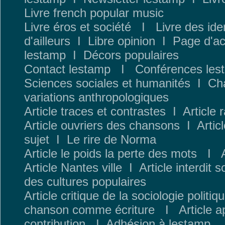
Livre french popular music
Livre éros et société
I
Livre des ide
d
'ailleurs
I
Libre opinion
I
Page d'ac
lestamp
I
Décors populaires
Contact lestamp
I
Conféren
ces les
Sciences sociales et humanités
I
Cha
variations anthropologiques
Article traces et contrastes
I
Article 
Article ouvriers des chansons
I
Artic
sujet
I
Le rire de Norma
Article le poids la perte des mots
I
Article Nantes ville
I
Article interdit 
des cultures populaires
Article critique de la sociologie politiq
chanson comme écriture
I
Article 
contribution
I
Adhésion à lestamp