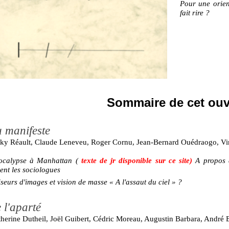
Pour une orie
fait rire ?
Sommaire de cet ou
 manifeste
cky Réault, Claude Leneveu, Roger Cornu, Jean-Bernard Ouédraogo, Vi
ocalypse à Manhattan (
texte de jr disponible sur ce site)
A propos d
ent les socio­logues
seurs d'images et vision de masse « A l'assaut du ciel » ?
 l'aparté
herine Dutheil, Joël Guibert, Cédric Moreau, Augustin Barbara, André B