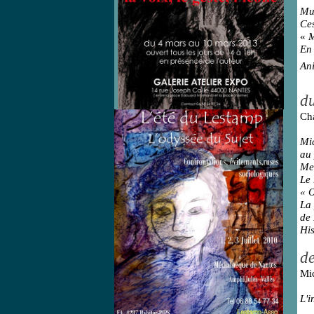
Mul
Ce
«
M
En 
Ani
du
Cha
Mic
au 
Me
Le
« O
La 
de 
His
de
Mic
L'i