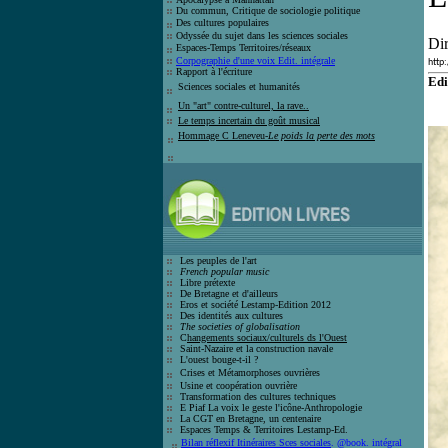
Du commun, Critique de sociologie politique
Des cultures populaires
Odyssée du sujet dans les sciences sociales
Di
Espaces-Temps Territoires/réseaux
Corpographie d'une voix Edit. intégrale
http
Rapport à l'écriture
Edi
Sciences sociales et humanité
s
Un "art" contre-culturel, la rave..
Le temps incertain du goût
musical
Hommage C Leneveu-
Le poids la perte des mots
Les peuples de l'art
French popular music
Libre prétexte
De Bretagne et d'ailleurs
Eros et société
Lestamp-Edition 2012
Des identités aux cultures
The societies of globalisation
C
hangements sociaux/culturels ds l'Ouest
Saint-Nazaire et la construction navale
L'ouest bouge-t-il ?
Crises et
Métamorphoses ouvrières
Usine et coopération ouvrière
T
ransformation des cultures techniques
E Piaf La voix le geste l'icône-Anthro
pologie
La CGT en Bretagne, un centenaire
E
spaces Temps & Territoires Lestamp-Ed
.
Bilan réflexif Itinéraires Sces sociales
. @book. intégral