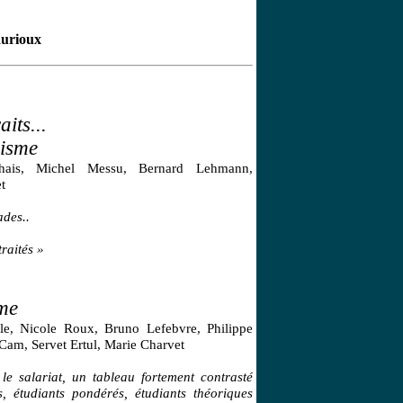
aurioux
aits...
risme
chais, Michel Messu, Bernard Lehmann,
t
ades..
traités »
me
le, Nicole Roux, Bruno Lefebvre, Philippe
 Cam, Servet Ertul, Marie Charvet
le salariat, un tableau fortement contrasté
s, étudiants pondérés, étudiants théoriques