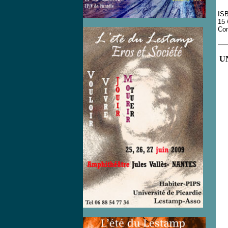
ISB
15 
Com
U