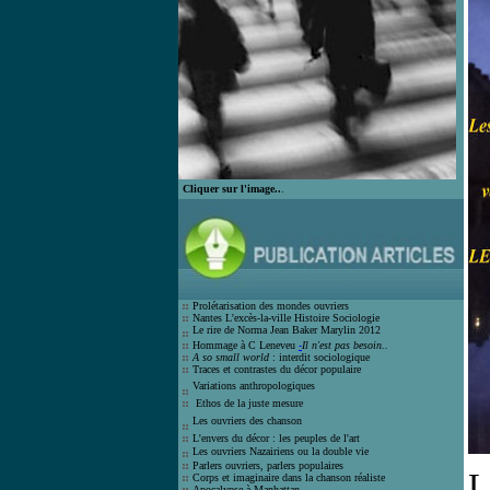
Cliquer sur l'image..
.
Prolétarisation des mondes ouvrier
s
Nantes L'excès-la-ville Histoire Socio
logie
Le rire de Norma Jean Bak
er Marylin 2012
Hommage à C Leneveu
-
Il n'est pas besoin..
A so small world
: interdit sociologique
Traces et contrastes du décor populair
e
Variations anthropologiques
Ethos de la juste mesure
Les ouvriers des chanson
L'envers du décor : les peuples de l'art
Les ouvriers Nazairiens ou la double vie
Parlers ouvriers, parlers populaires
L
Corps et imaginaire dans la chanson
réaliste
Apocalypse à Manhattan