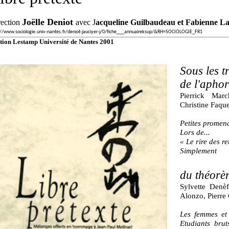
Joëlle Deniot
rection
avec J
acqueline Guilbaudeau et Fabienne L
://www.sociologie.univ-nantes.fr/deniot-jauciyer-j/0/fiche___annuaireksup/&RH=SOCIOLOGIE_FR1
tion Lestamp Université de Nantes 2001
Sous les tr
de l'apho
Pierrick Mar
Christine Faque
Petites promen
Lors de...
« Le rire des re
Simplement
du théorè
Sylvette Denèf
Alonzo, Pierre
Les femmes et 
Etudiants brut