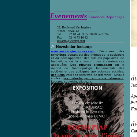
__________________
Evenements
Annonces Reportages
____________________
25, Boulevard Van Iseghem
44000 - NANTES
Tél. :
02 40 74 63 35, 06 88 54 77 34
Fax :
02 40 73 16 62
l
estamp@lestamp.com
>
Newsletter lestamp
www.sociologiecultures.com
Découvrez des
synthèses
portant sur des thèmes de la sociologie
et du développement des cultures populaires, de
l'esthétique de la chanson, des connaissances
appliquées.
Des tribunes
s'engageant
sur le
rapport de l'anthropologie fondamentale des
sociétés et des politiques aux sciences sociales,
des liens
vers des sites web de référence. Si vous
du
voulez
les télécharger en vous abonnant,
Lestamp-copyright.
cliquez ici
.
Ja
Ap
jug
Fai
de
Cat