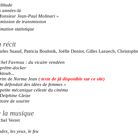
titude
s années-là
onsieur Jean-Paul Molinari »
mission de transmission
mation statistique
 récit
rles Suaud, Patricia Bouhnik, Joëlle Deniot, Gilles Lazuech, Christo
hel Favreau : du vicaire vendéen
prêtre-docker
ktoub...
 rire de Norma Jean
(
texte de jd disponible sur ce site)
n défendait des idées de femmes »
petite mécanique céleste du cinéma
Delphine Gleize
toire de sourire
 la musique
hel Verret
ndex, les yeux, le feu