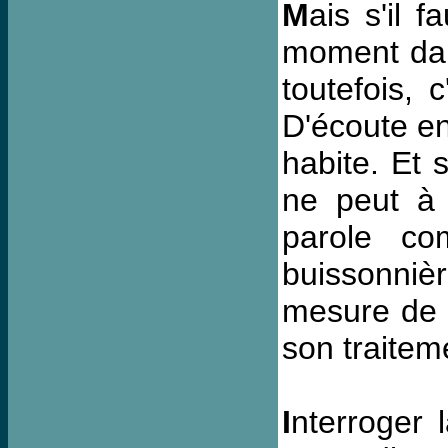
M
ais s'il 
moment dans
toutefois, 
D'écoute en
habite. Et s
ne peut à l
parole co
buissonniè
mesure de s
son traitem
I
nterroger 