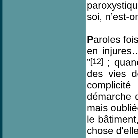
paroxystiq
soi, n’est-
P
aroles fo
en injures…
[12]
”
; quand 
des vies d
complicité
démarche de
mais oublié
le bâtiment
chose d'ell