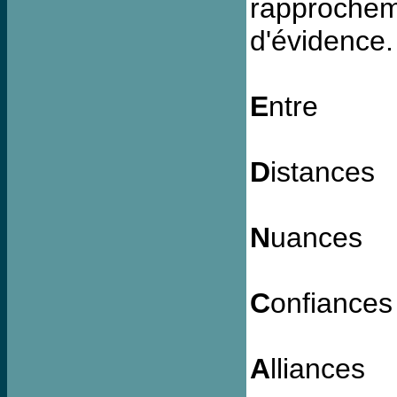
rapproche
d'évidence
E
ntre
D
istances
N
uances
C
onfiances
A
lliances