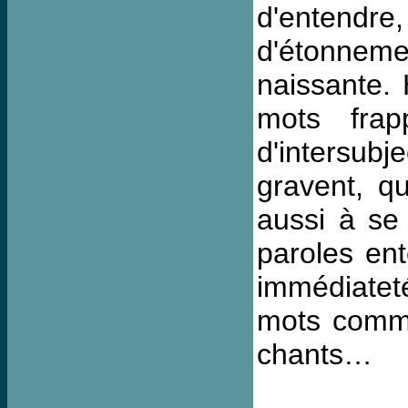
d'entend
d'étonneme
naissante. 
mots frap
d'intersubj
gravent, qu
aussi à se 
paroles ent
immédiatet
mots comme
chants…