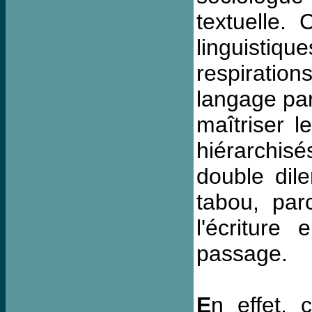
textuelle.
linguistique
respiration
langage parl
maîtriser l
hiérarchisé
double dil
tabou, par
l'écritur
passage.
E
n effet, 