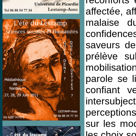
réconforts 
affectée, a
malaise d
confidence
saveurs de
prélève su
mobilisatio
parole se l
confiant v
intersubjec
perception
sur les mod
les choix so