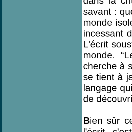
dans la crit
savant : qu
monde isolé
incessant d
L'écrit sou
monde. “Le
cherche à s
se tient à 
langage qui 
de découvr
B
ien sûr c
l'écrit, c