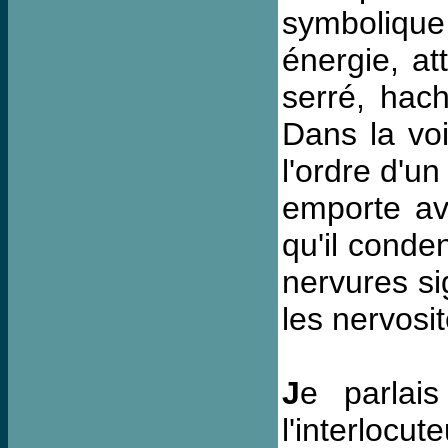
symbolique,
énergie, at
serré, hach
Dans la voi
l'ordre d'un
emporte ava
qu'il conden
nervures si
les nervosi
J
e parlai
l'interlocu