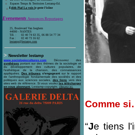
E
spaces Temps & Territoires Lestamp-Ed
.
E
dith Piaf La voix l
e geste l'icône
Evenements
Annonces Reportages
25, Boulevard Van Iseghem
44000 - NANTES
Tél. :
02 40 74 63 35, 06 88 54 77 34
Fax :
02 40 73 16 62
l
estamp@lestamp.com
>
Newsletter lestamp
www.sociologiecultures.com
Découvrez des
synthèses
portant sur des thèmes de la sociologie et
du développement des cultures populaires, de
l'esthétique de la chanson, des connaissances
appliquées.
Des tribunes
s'engageant
sur le rapport
de l'anthropologie fondamentale des sociétés et des
politiques aux sciences sociales,
des liens
vers des
sites web de référence. Si vous voulez
les télécharger
en vous abonnant,
Lestamp-copyright.
cliquez ici
.
Comme si
“
J
e tiens 