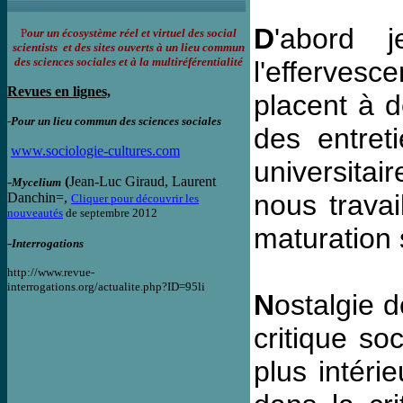
D
'abord j
P
our un écosystème réel et virtuel des social
scientists et des sites ouverts à un lieu commun
des sciences sociales et à la multiréférentialité
l'effervesc
Revues en lignes,
placent à d
-
Pour un lieu commun des sciences sociales
des entreti
www.sociologie-cultures.com
universitai
-
(
Jean-Luc Giraud, Laurent
Mycelium
nous travai
Danchin=,
Cliquer pour découvrir les
nouveautés
de septembre 2012
maturation s
-
Interrogations
http://www.revue-
interrogations.org/actualite.php?ID=95li
N
ostalgie d
critique so
plus intér