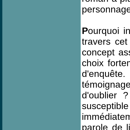
personnages
P
ourquoi i
travers cet
concept ass
choix forte
d'enquête
témoignage
d'oublier 
susceptible
immédiatem
parole de l