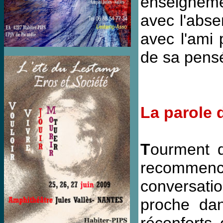
enseignemen
avec l'abse
avec l'ami
de sa pens
La parole
T
ourment d
recommencé
conversatio
proche dan