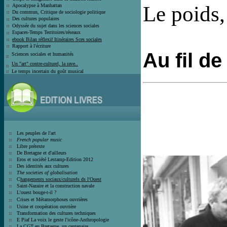
Le poids,
Apocalypse à Manhattan
Du commun, Critique de sociologie politique
Des cultures populaires
Odyssée du sujet dans les sciences sociales
Espaces-Temps Territoires/réseaux
e
book Bilan réflexif Itinéraires Sces sociales
Rapport à l'écriture
Au fil de
Sciences sociales et humanité
s
Un "art" contre-culturel, la rave..
L
e temps incertain du goût musical
Les peuples de l'art
French popular music
Libre prétexte
De Bretagne et d'ailleurs
Eros et société
Lestamp-Edition 2012
Des identités aux cultures
The societies of globalisation
C
hangements sociaux/culturels ds l'Ouest
Saint-Nazaire et la construction navale
L'ouest bouge-t-il ?
Crises et
Métamorphoses ouvrières
Usine et coopération ouvrière
T
ransformation des cultures techniques
E Piaf La voix le geste l'icône-Anthro
pologie
La CGT en Bretagne, un centenaire