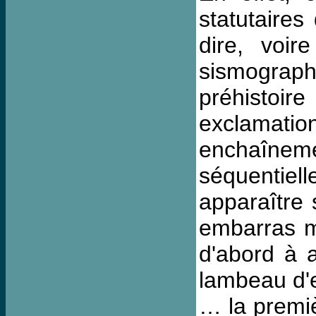
statutaires
dire, voi
sismograp
préhistoire
exclamati
enchaîneme
séquentiel
apparaître
embarras ma
d'abord à 
lambeau d'e
… la premiè