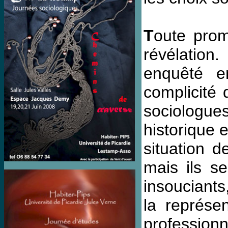
T
oute prom
révélation.
enquêté en
complicité 
sociologue
historique 
situation 
mais ils s
insouciants
la représe
professionn