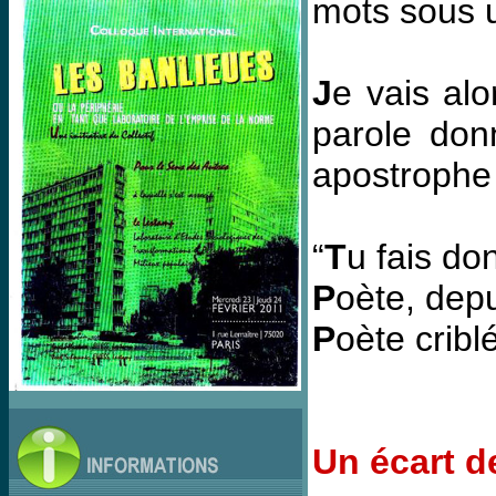
mots sous u
J
e vais alo
parole don
apostrophe
“
T
u fais do
P
oète, dep
P
oète cribl
Un écart d