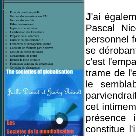
Prise de parole en public
J
'ai égale
Gestion des connaissances KM
Gestion des conflits
Pascal Nic
Bilan professionnel
Ingénierie de formation
Certification des formateurs
personnel f
Préparation au concours
Orientation professionnelle
Formation au management public
se dérobant
Conduite de réunions participatives
Gestion du stress au travail
Management de projet
c'est l'empa
Réussir la prise de poste
Formation coaching de progression
Conduite du changement
trame de l'
le semblab
parviendrai
cet intimem
présence 
constitue l