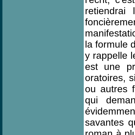
retiendrai
foncièreme
manifestati
la formule
y rappelle l
est une pr
oratoires, 
ou autres 
qui deman
évidemment
savantes q
roman à plu