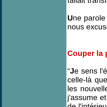
fallait tra
U
ne parole
nous excuse
Couper la 
“
J
e sens l'é
celle-là qu
les nouvell
j'assume et
de l'intérie