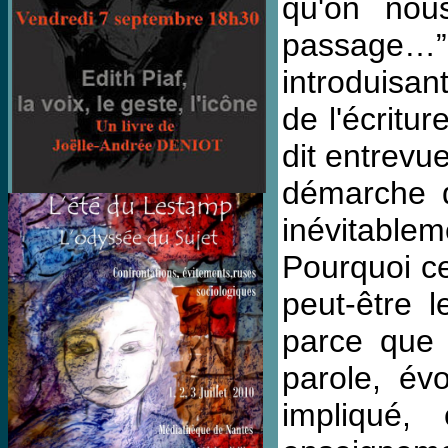
qu'on nou
passage…”
introduisan
de l'écritur
dit entrevu
démarche d
inévitable
Pourquoi ce
peut-être l
parce que l
parole, év
impliqué,