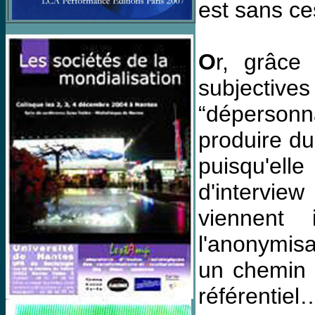
est sans c
O
r, grâce
subjective
“dépersonn
produire du 
puisqu'ell
d'intervie
viennent 
l'anonymisa
un chemin é
référentie