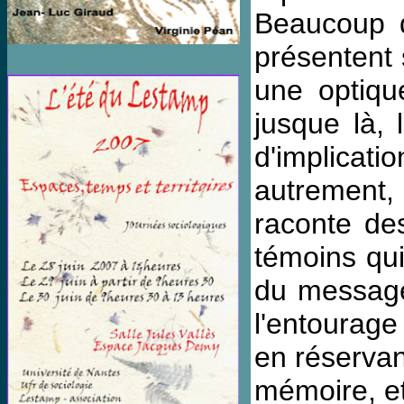
Beaucoup d
présentent 
une optique
jusque là, 
d'implicatio
autrement,
raconte de
témoins qui
du message 
l'entourage
en réservan
mémoire, et