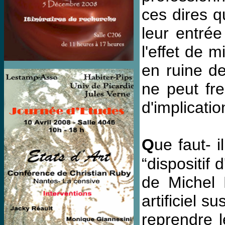
ces dires q
leur entrée
l'effet de 
en ruine de
ne peut fre
d'implicati
Q
ue faut- 
“dispositif 
de Michel F
artificiel s
reprendre l