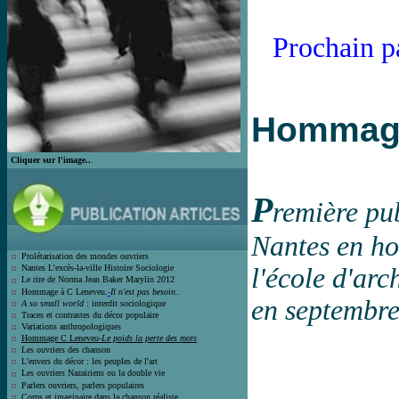
Prochain pa
Hommage
Cliquer sur l'image..
.
P
remière pu
Nantes en ho
Prolétarisation des mondes ouvrier
s
Nantes L'excès-la-ville Histoire Socio
logie
l'école d'arc
Le rire de Norma Jean Bak
er Marylin 2012
Hommage à C Leneveu.
-
Il n'est pas besoin..
en septembr
A so small world
: interdit sociologique
Traces et contrastes du décor populair
e
Variations anthropologiques
Hommage C Leneveu-
Le poids la perte des mots
Les ouvriers des chanson
L'envers du décor : les peuples de l'art
Les ouvriers Nazairiens ou la double vie
Parlers ouvriers, parlers populaires
Corps et imaginaire dans la chanson
réaliste