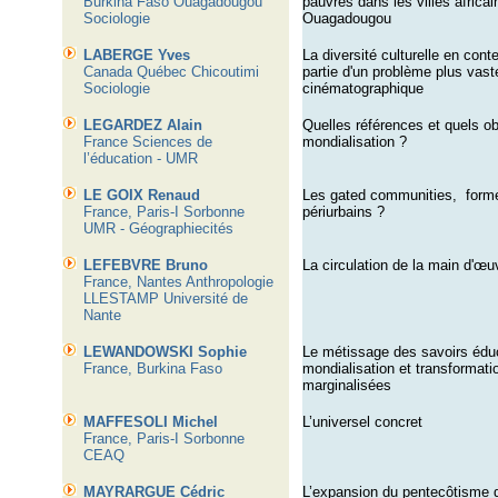
Burkina Faso Ouagadougou
pauvres dans les villes africai
Sociologie
Ouagadougou
LABERGE Yves
La diversité culturelle en cont
Canada Québec Chicoutimi
partie d'un problème plus vaste
Sociologie
cinématographique
LEGARDEZ Alain
Quelles références et quels ob
France Sciences de
mondialisation ?
l’éducation - UMR
LE GOIX Renaud
Les gated communities,
form
France, Paris-I Sorbonne
périurbains ?
UMR - Géographiecités
LEFEBVRE Bruno
La circulation de la main d'œ
France, Nantes Anthropologie
LLESTAMP Université de
Nante
LEWANDOWSKI Sophie
Le métissage des savoirs éduc
France, Burkina Faso
mondialisation et transformat
marginalisées
MAFFESOLI Michel
L’universel concret
France, Paris-I Sorbonne
CEAQ
MAYRARGUE Cédric
L’expansion du pentecôtisme 