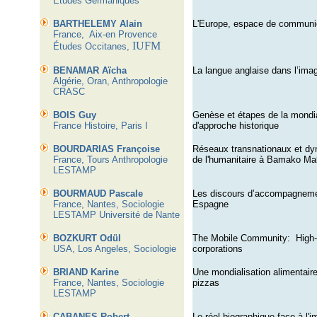
Études Germaniques
BARTHELEMY Alain
L'Europe, espace de communic
France,
Aix-en Provence
IUFM
Études Occitanes,
BENAMAR Aïcha
La langue anglaise dans l’ima
Algérie, Oran, Anthropologie
CRASC
BOIS Guy
Genèse et étapes de la mondia
France Histoire, Paris I
d'approche historique
BOURDARIAS Françoise
Réseaux transnationaux et dy
France, Tours Anthropologie
de l'humanitaire à Bamako Mal
LESTAMP
BOURMAUD Pascale
Les discours d’accompagnement
France, Nantes, Sociologie
Espagne
LESTAMP Université de Nante
BOZKURT Odül
The Mobile Community:
High-
USA, Los Angeles, Sociologie
corporations
BRIAND Karine
Une mondialisation alimentair
France, Nantes, Sociologie
pizzas
LESTAMP
CABANES Robert
Le réel biographique face à l'