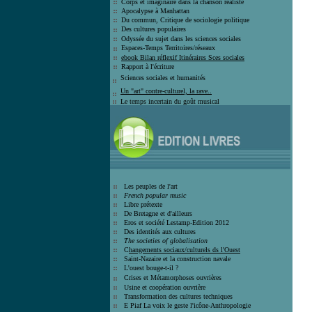
Corps et imaginaire dans la chanson
réaliste
Apocalypse à Manhattan
Du commun, Critique de sociologie politique
Des cultures populaires
Odyssée du sujet dans les sciences sociales
Espaces-Temps Territoires/réseaux
e
book Bilan réflexif Itinéraires Sces sociales
Rapport à l'écriture
Sciences sociales et humanité
s
Un "art" contre-culturel, la rave..
L
e temps incertain du goût musical
Les peuples de l'art
French popular music
Libre prétexte
De Bretagne et d'ailleurs
Eros et société
Lestamp-Edition 2012
Des identités aux cultures
The societies of globalisation
C
hangements sociaux/culturels ds l'Ouest
Saint-Nazaire et la construction navale
L'ouest bouge-t-il ?
Crises et
Métamorphoses ouvrières
Usine et coopération ouvrière
T
ransformation des cultures techniques
E Piaf La voix le geste l'icône-Anthro
pologie