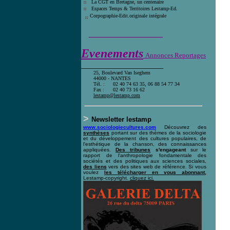
La CGT en Bretagne, un centenaire
E
spaces Temps & Territoires Lestamp-Ed
.
Corpographie-Edit.originale intégrale
__________________
Evenements
Annonces Reportages
____________________
25, Boulevard Van Iseghem
44000 - NANTES
Tél. :
02 40 74 63 35, 06 88 54 77 34
Fax :
02 40 73 16 62
l
estamp@lestamp.com
>
Newsletter lestamp
www.sociologiecultures.com
Découvrez des
synthèses
portant sur des thèmes de la sociologie
et du développement des cultures populaires, de
l'esthétique de la chanson, des connaissances
appliquées.
Des tribunes
s'engageant
sur le
rapport de l'anthropologie fondamentale des
sociétés et des politiques aux sciences sociales,
des liens
vers des sites web de référence. Si vous
voulez
les télécharger en vous abonnant,
Lestamp-copyright.
cliquez ici
.