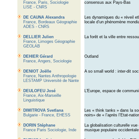
France, Paris, Sociologie
consensus aux Pays-Bas
LISE - CNRS
DE CAUNA Alexandra
Les dynamiques du « réveil et
France,
Bordeaux Géographie
locale d’un phénomène mondia
ADES - CNRS
DELLIER Julien
La forêt et la ville entre ress
France, Limoges Géographie
GEOLAB
DEHIER Gérard
Outland
France, Angers, Sociologie
DENIOT Joëlle
A so small world : inter-dit so
France, Nantes Anthropologie
LESTAMP Université de Nante
DEULOFEU José
L'Europe, espace de communic
France, Aix-Marseille
Linguistique
DIMITROVA Svetlana
Les « think tanks » dans la s
Bulgarie -
France, EHESS
noirs» de « l’après l’Etat-natio
DORIN Stéphane
La globalisation culturelle vue
France Paris Sociologie, Inde
musique populaire occidentale