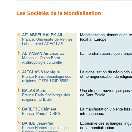
Les Sociétés de la Mondialisation
AÏT ABDELMALEK Ali
Mondialisation, dynamiques terr
France, Université de Rennes
local à l’Europe
Laboratoire LADEC-LAS
ALTANSAN Amarsanaa
La mondialisation : quels enje
Mongolie, Oulan Bator
Anthropologie culturelle
ALTGLAS Véronique
La globalisation du néo-hindou
France Paris, Sociologie des
et homogénéisation du religie
religions, GSRL UMR 8582
BALAS Marie
Une clé pour rouvrir quelques «
France Paris Sociologie des
de Sant Egidio
religions, EHESS
BARETTE Clément
La manifestation violente lors
France, Paris I, CRPS
internationaux
BARBE Jean-Paul
Économie des échanges lingui
France Nantes Linguistique
de la mondialisation