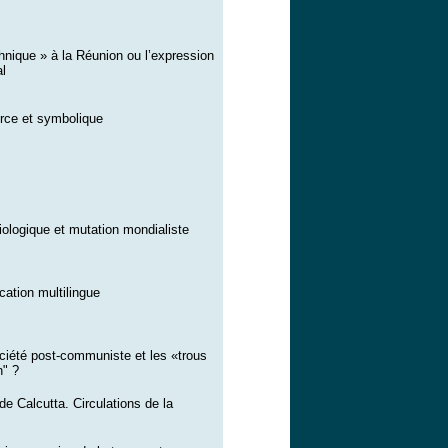
hnique » à la Réunion ou l’expression
l
ource et symbolique
ciologique et mutation mondialiste
ation multilingue
ociété post-communiste et les «trous
n" ?
 de Calcutta. Circulations de la