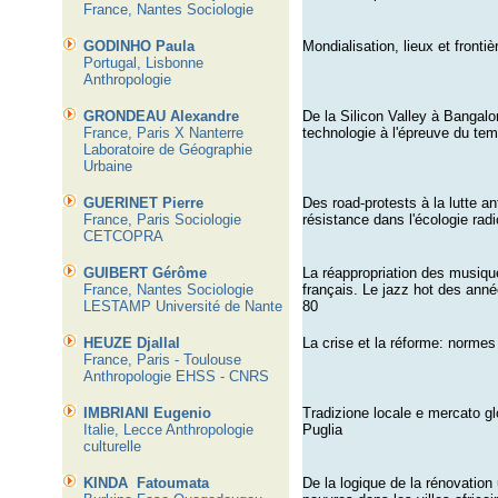
France, Nantes Sociologie
GODINHO Paula
Mondialisation, lieux et frontiè
Portugal, Lisbonne
Anthropologie
GRONDEAU Alexandre
De la Silicon Valley à Bangalore
France, Paris X Nanterre
technologie à l'épreuve du te
Laboratoire de Géographie
Urbaine
GUERINET Pierre
Des road-protests à la lutte a
France, Paris Sociologie
résistance dans l'écologie radi
CETCOPRA
GUIBERT Gérôme
La réappropriation des musiqu
France, Nantes Sociologie
français. Le jazz hot des anné
LESTAMP Université de Nante
80
HEUZE Djallal
La crise et la réforme: normes
France, Paris - Toulouse
Anthropologie EHSS - CNRS
IMBRIANI Eugenio
Tradizione locale e mercato gl
Italie
,
Lecce Anthropologie
Puglia
culturelle
KINDA
Fatoumata
De la logique de la rénovation 