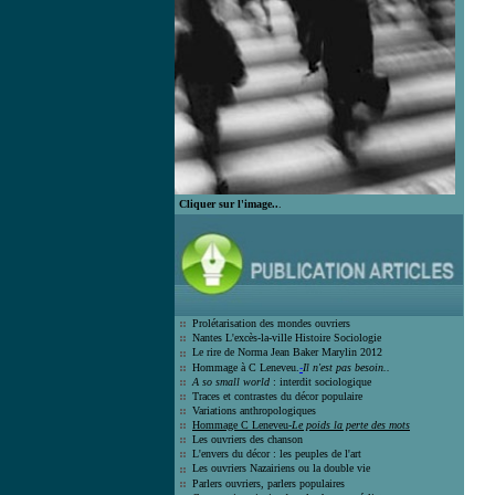
Cliquer sur l'image..
.
Prolétarisation des mondes ouvrier
s
Nantes L'excès-la-ville Histoire Socio
logie
Le rire de Norma Jean Bak
er Marylin 2012
Hommage à C Leneveu.
-
Il n'est pas besoin..
A so small world
: interdit sociologique
Traces et contrastes du décor populair
e
Variations anthropologiques
Hommage C Leneveu-
Le poids la perte des mots
Les ouvriers des chanson
L'envers du décor : les peuples de l'art
Les ouvriers Nazairiens ou la double vie
Parlers ouvriers, parlers populaires