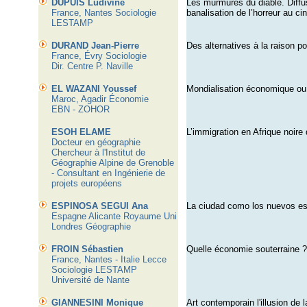
DUPUIS Ludivine
Les murmures du diable. Diffus
France, Nantes Sociologie
banalisation de l’horreur au c
LESTAMP
DURAND Jean-Pierre
Des alternatives à la raison p
France, Évry Sociologie
Dir. Centre P. Naville
EL WAZANI Youssef
Mondialisation économique ou 
Maroc, Agadir Économie
EBN - ZOHOR
ESOH ELAME
L’immigration en Afrique noire
Docteur en géographie
Chercheur à l'Institut de
Géographie Alpine de Grenoble
- Consultant en Ingénierie de
projets européens
ESPINOSA SEGUI Ana
La ciudad como los nuevos e
Espagne Alicante Royaume Uni
Londres Géographie
FROIN Sébastien
Quelle économie souterraine ? 
France, Nantes - Italie Lecce
Sociologie LESTAMP
Université de Nante
GIANNESINI Monique
Art contemporain l'illusion de 