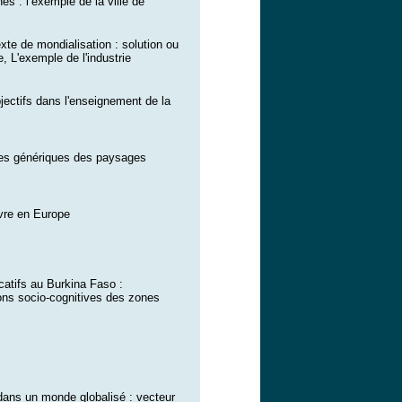
nes : l’exemple de la ville de
exte de mondialisation : solution ou
, L'exemple de l'industrie
jectifs dans l'enseignement de la
es génériques des paysages
uvre en Europe
atifs au Burkina Faso :
ions socio-cognitives des zones
dans un monde globalisé : vecteur