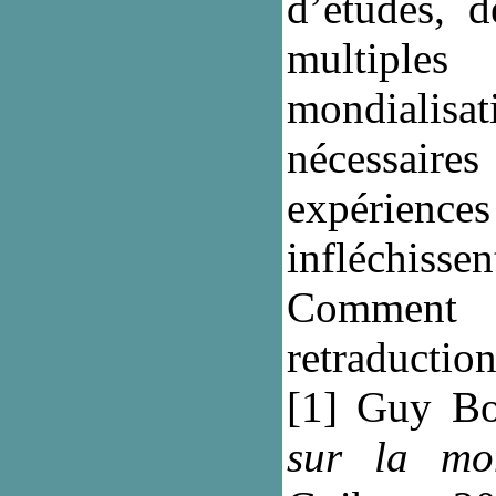
d’études, d
multiples 
mondialisat
nécessaire
expérienc
infléchisse
Comment 
retraduction
[1]
Guy Bo
sur la mon