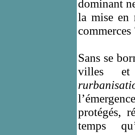
dominant ne
la mise en 
commerces 
Sans se bor
villes e
rurbanisati
l’émergenc
protégés, 
temps qu