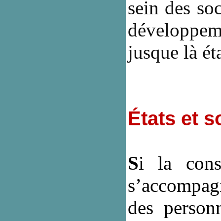
sein des so
développem
jusque là ét
États et s
S
i la cons
s’accompagn
des personn