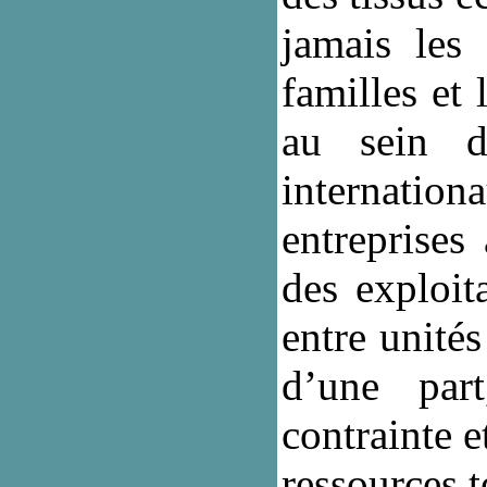
jamais les
familles et
au sein d
internatio
entreprises 
des exploita
entre unité
d’une part
contrainte e
ressources t