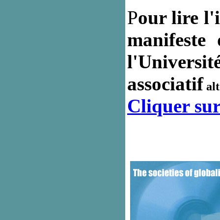
P
our lire l
manifeste
l'Univer
associatif
alt
Cliquer sur