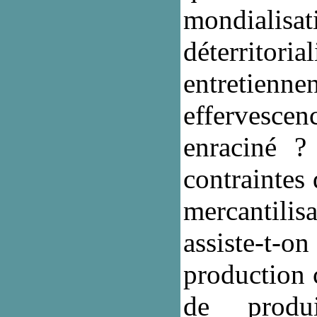
mondialisat
déterrit
entretien
effervesc
enraciné ?
contraintes 
mercantilisa
assiste-t-on
production c
de produ