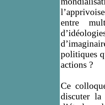
mondialisa
l’apprivois
entre mul
d’idéolog
d’imaginair
politiques q
actions ?
Ce colloque
discuter la