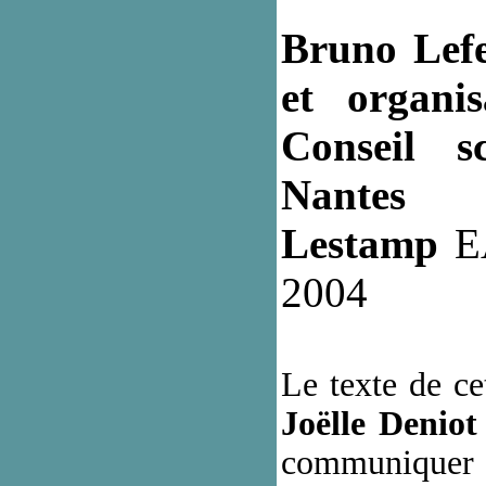
Bruno Lefe
et organi
Conseil sc
Nantes
Lestamp
E
2004
Le texte de ce
Joëlle Deniot
communiquer 