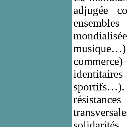
adjugée c
ensembles 
mondialisé
musique…
commerce) c
identitaire
sportifs…)
résistanc
transversale
solidarit