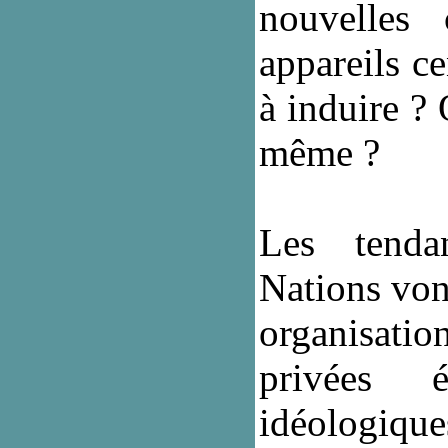
nouvelles 
appareils c
à induire ? 
même ?
Les tendan
Nations vont
organisati
privées é
idéologiqu