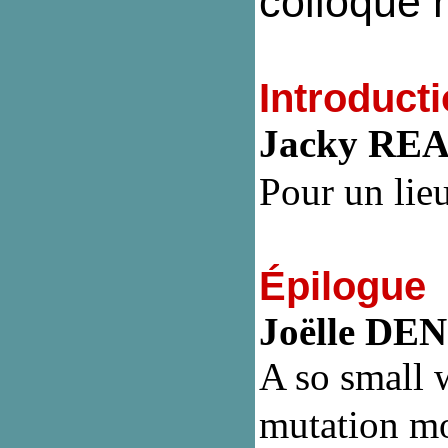
colloque 
Introduct
Jacky RE
Pour un lie
Épilogue
Joëlle DE
A so small w
mutation mo