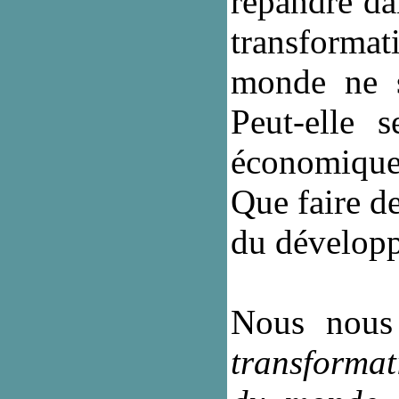
répandre da
transforma
monde ne s
Peut-elle 
économique
Que faire de
du développ
Nous nous 
transformat