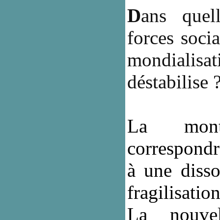
D
ans quel
forces socia
mondiali
déstabilise 
La mont
correspondr
à une disso
fragilisatio
La nouvel