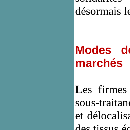
désormais le
Modes de
marchés
L
es firmes
sous-traitan
et délocalis
des tissus 