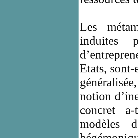
Les métam
induites 
d’entrepren
Etats, sont-
généralisée
notion d’in
concret a-
modèles d’
hégémonique