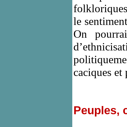
folklorique
le sentiment
On pourrai
d’ethnicisa
politiquem
caciques et 
Peuples, c