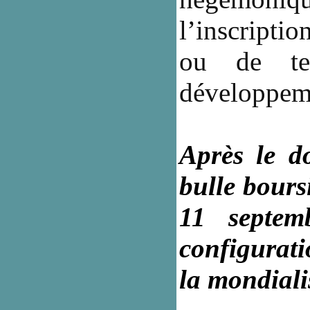
l’inscripti
ou de te
développem
Après le d
bulle bours
11 septemb
configurat
la mondiali