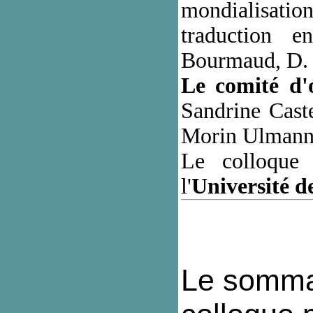
mondialisat
traduction e
Bourmaud, D. M
Le comité d'
Sandrine Cast
Morin Ulmann,
Le colloque 
l'
Université d
Le sommai