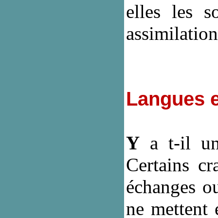
elles les s
assimilation
Langues e
Y
a t-il un
Certains cr
échanges ou
ne mettent e