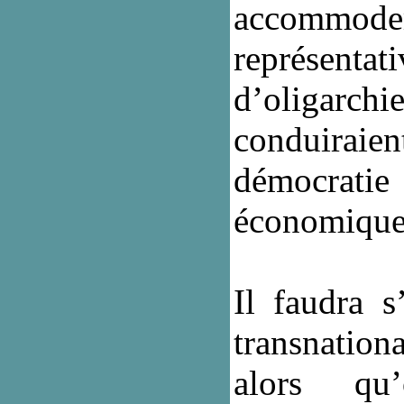
accommodem
représentat
d’oligarc
conduiraien
démocrati
économique 
Il faudra s
transnation
alors qu