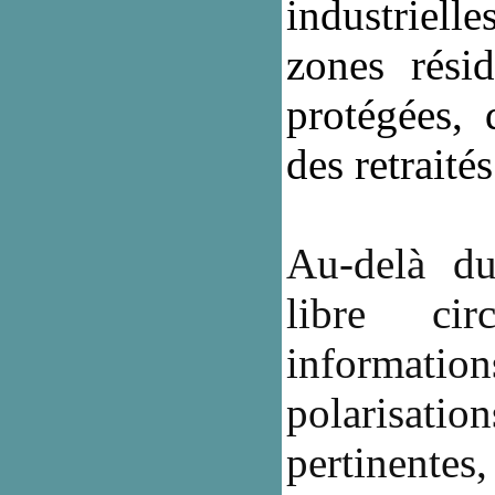
industriell
zones résid
protégées, 
des retraité
Au-delà 
libre ci
information
polarisat
pertinente