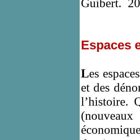
Guibert. 2
Espaces et
L
es espaces 
et des déno
l’histoire.
(nouveau
économiques