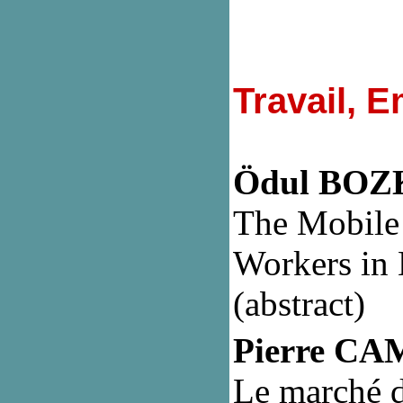
Travail, E
Ödul BO
The Mobile
Workers in 
(abstract)
Pierre CA
Le marché de