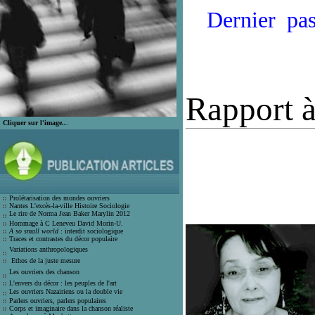
Dernier pass
Rapport à 
Cliquer sur l'image..
.
Prolétarisation des mondes ouvrier
s
Nantes L'excès-la-ville Histoire Socio
logie
Le rire de Norma Jean Bak
er Marylin 2012
Hommage à C Leneveu
David Morin-U.
A so small world
: interdit sociologique
Traces et contrastes du décor populair
e
Variations anthropologiques
Ethos de la juste mesure
Les ouvriers des chanson
L'envers du décor : les peuples de l'art
Les ouvriers Nazairiens ou la double vie
Parlers ouvriers, parlers populaires
Corps et imaginaire dans la chanson
réaliste