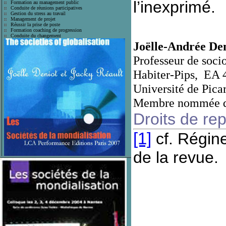
l’inexprimé.
Formation au management public
Conduite de réunions participatives
Gestion du stress au travail
Management de projet
Réussir la prise de poste
Formation coaching de progression
Conduite du changement
Joëlle-Andrée De
Professeur de socio
Habiter-Pips, EA 
Université de Pica
Membre nommée 
Droits de re
[1]
cf. Régine
de la revue.