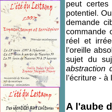
peut certe
potentiel. Ou
demande cibl
commande ou
réel et irr
l’oreille abs
sujet du su
abstraction 
l’écriture - à
A l'aube 