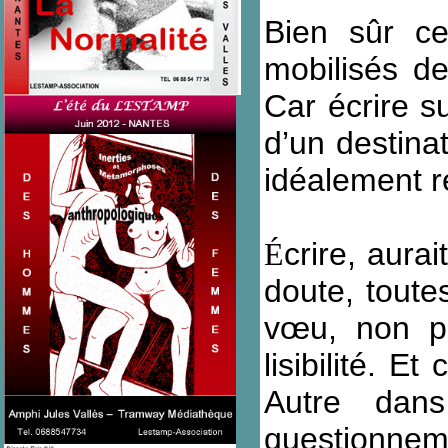
Bien sûr ce
mobilisés de
Car écrire s
d’un destinat
idéalement r
crire, aura
É
doute, toute
vœu, non pa
lisibilité. E
Autre dans
questionneme