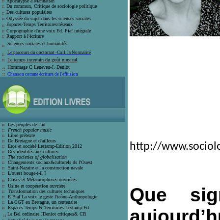
Apocalypse à Manhattan
Du commun, Critique de sociologie politique
Des cultures populaires
Odyssée du sujet dans les sciences sociales
Espaces-Temps Territoires/réseaux
Corpographie d'une voix Ed. Piaf intégrale
Rapport à l'écriture
Sciences sociales et humanité
s
Le parcours du doctorant -Coll. la Normalité
Le temps incertain du goût musical
Hommage C Leneveu-J
. Deniot
Chanson comme écriture de l'effusion
Les peuples de l'art
French popular music
Libre prétexte
De Bretagne et d'ailleurs
http://www.sociol
Eros et société
Lestamp-Edition 2012
Des identités aux cultures
The societies of globalisation
C
hangements sociaux&culturels ds l'Ouest
Saint-Nazaire et la construction navale
L'ouest bouge-t-il ?
Crises et
Métamorphoses ouvrières
Usine et coopération ouvrière
Que sign
T
ransformation des cultures techniques
E Piaf La voix le geste l'icône-Anthro
pologie
La CGT en Bretagne, un centenaire
E
spaces Temps & Territoires Lestamp-Ed
.
aujourd’h
Le Bel ordinaire JDeniot critiques
&
CR