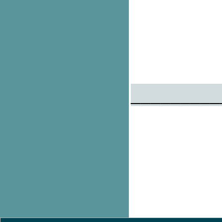
_________