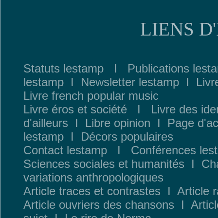
LIENS D
Statuts lestamp
I
Publications lest
lestamp
I
Newsletter lestamp
I
Livr
Livre french popular music
Livre éros et société
I
Livre des ide
d
'ailleurs
I
Libre opinion
I
Page d'ac
lestamp
I
Décors populaires
Contact lestamp
I
Conféren
ces les
Sciences sociales et humanités
I
Cha
variations anthropologiques
Article traces et contrastes
I
Article 
Article ouvriers des chansons
I
Artic