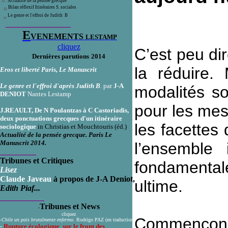
Actualité de la pensée grecque
Bilan réflexif Itinéraires S. sociales
Le genre et l'effroi de Judith B
________________
E
VENEMENTS
LESTAMP
cliquez
C’est peu dir
Dernières parutions
2014
la réduire. 
Eros et liberté Paris, Le Manuscrit
Le genre et l'effroi d'après Judith B
. par
J-A
modalités so
DENIOT
.
Nantes Lestamp
pour les mess
J.
REAULT, De N Poulantzas à C Castoriadis,
deux ponctuations grecques d'un itinéraire
les facettes 
sociologique
in
Christias et Mouchtouris (éd.)
Actualité de la pensée grecque. Paris Le
Manuscrit 2014.
l’ensemble 
_________
Tribunes et Critiques
fondamental
Lisez
Claude Javeau
à propos de J-A Deniot,
ultime.
Edith Piaf...
___________
Tribunes et News
-
cliquez
Commençons 
-
Chile un pais brutalmente enfermo.
Rodrigo PAZ (en traduction)
-
Rupture écologique sur le front des