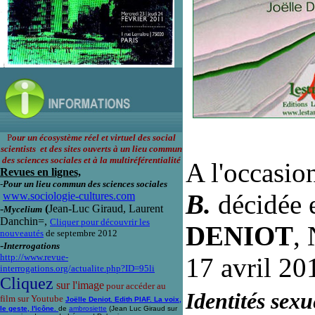
P
our un écosystème réel et virtuel des social
scientists et des sites ouverts à un lieu commun
des sciences sociales et à la multiréférentialité
A l'occasio
Revues en lignes,
-
Pour un lieu commun des sciences sociales
B.
décidée 
www.sociologie-cultures.com
-
(
Jean-Luc Giraud, Laurent
Mycelium
Danchin=,
Cliquer pour découvrir les
DENIOT
,
nouveautés
de septembre 2012
-
Interrogations
http://www.revue-
17 avril 20
interrogations.org/actualite.php?ID=95li
Cliquez
sur l'image
pour accéder au
Identités sexu
film sur Youtube
Joëlle Deniot. Edith PIAF. La voix,
le geste, l'icône.
de
ambrosiette
(Jean Luc Giraud sur