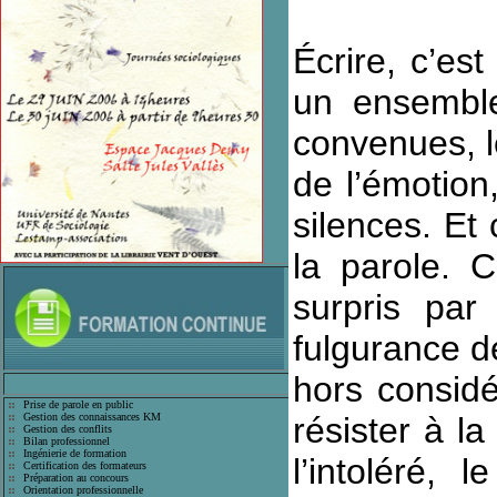
Écrire, c’est
un ensemble
convenues, le
de l’émotion,
silences. Et 
la parole. 
surpris par
fulgurance d
hors considér
Prise de parole en public
Gestion des connaissances KM
résister à la
Gestion des conflits
Bilan professionnel
Ingénierie de formation
l’intoléré,
Certification des formateurs
Préparation au concours
Orientation professionnelle