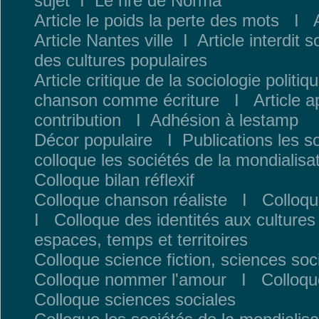
sujet
I
Le rire de Norma
Article le poids la perte des mots
I
Article Nantes ville
I
Article interdit 
des cultures populaires
Article critique de la sociologie politiq
chanson comme écriture
I
Article 
contribution
I
Adhésion à lestamp
Décor populaire
I
Publications les s
colloque les sociétés de la mondialisa
Colloque bilan réflexif
Colloque chanson réaliste
I
Colloqu
I
Colloque des identités aux cultures
espaces, temps et territoires
Colloque science fiction, sciences soc
Colloque nommer l'amour
I
Colloqu
Colloque sciences sociales