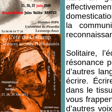
effectivemen
domesticatio
la communi
reconnaissan
Solitaire, l
résonance p
d’autres lan
écrire. Écri
dans le tiss
vous frappent
d’autres voi