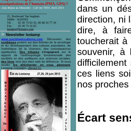
manipulations de l'humain (PMA, GPA) ?
dans un dés
- Jean Blaise au Ministère :
Call me TINA
.
Avril 2014
____________________
direction, n
25, Boulevard Van Iseghem
44000 - NANTES
Tél. :
02 40 74 63 35, 06 88 54 77 34
Fax :
02 40 73 16 62
dire, à fai
l
estamp@lestamp.com
>
Newsletter lestamp
toucherait à 
www.sociologiecultures.com
Découvrez des
synthèses
portant sur des thèmes de la sociologie
et du développement des cultures populaires, de
souvenir, à
l'esthétique de la chanson, des connaissances
appliquées.
Des tribunes
s'engageant
sur le
rapport de l'anthropologie fondamentale des
sociétés et des politiques aux sciences sociales,
difficilemen
des liens
vers des sites web de référence. Si vous
voulez
les télécharger en vous abonnant,
Lestamp-copyright.
cliquez ici
.
ces liens so
nos proches 
Écart sen