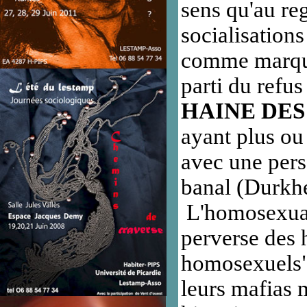
sens qu'au reg
socialisation
comme marqueu
parti du refu
HAINE DE
ayant plus ou
avec une per
banal (Durkh
L'homosexuali
perverse des
homosexuels" 
leurs mafias 