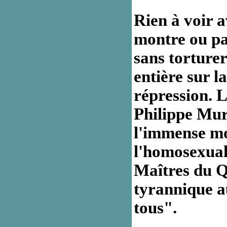
Rien à voir a
montre ou pa
sans torturer 
entière sur l
répression. 
Philippe Mura
l'immense mo
l'homosexuali
Maîtres du Q
tyrannique a
tous".