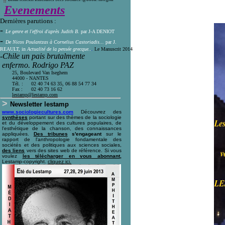
Evenements
Dernières parutions :
-
Le genre et l'effroi d'après Judith B.
par J-A DENIOT
-
De Nicos Poulantzas à Cornelius Castoriadis...
par J.
REAULT, in
Actualité de la pensée grecque..
.
Le Manuscrit 2014
-Chile un pais brutalmente
enfermo.
Rodrigo PAZ
25, Boulevard Van Iseghem
44000 - NANTES
Tél. :
02 40 74 63 35, 06 88 54 77 34
Fax :
02 40 73 16 62
l
estamp@lestamp.com
>
Newsletter lestamp
www.sociologiecultures.com
Découvrez des
synthèses
portant sur des thèmes de la sociologie
et du développement des cultures populaires, de
l'esthétique de la chanson, des connaissances
appliquées.
Des tribunes
s'engageant
sur le
rapport de l'anthropologie fondamentale des
sociétés et des politiques aux sciences sociales,
des liens
vers des sites web de référence. Si vous
voulez
les télécharger en vous abonnant,
Lestamp-copyright.
cliquez ici
.