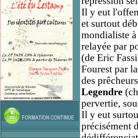
répression sé
Il y eut l'off
et surtout déb
mondialiste à
relayée par po
(de Eric Fass
Fourest par l
des prêcheurs
Legendre
(ch
pervertie, sou
Il y eut surto
précisément d
dédifférencia