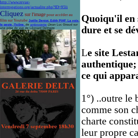
http://www.revue-
interrogations.org/actualite.php?ID=95li
Cliquez
sur l'image
pour accéder au
Quoiqu'il en 
film sur Youtube
Joëlle Deniot. Edith PIAF. La voix,
le geste, l'icône.
de
ambrosiette
(Jean Luc Giraud sur
dure et se d
une prise de vue de Léonard Delmaire
L
e site Lesta
authentique;
ce qui apparaî
1°) ..outre l
comme son che
charte constit
leur propre 