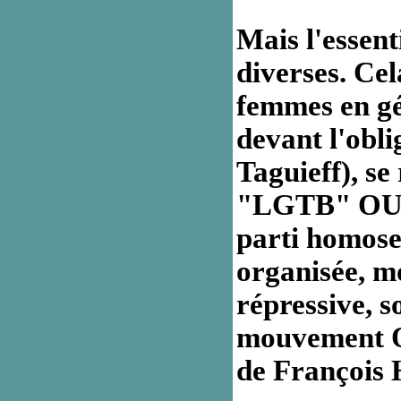
Mais l'essent
diverses. Ce
femmes en gé
devant l'obli
Taguieff), s
"LGTB" OUAF
parti homose
organisée, mo
répressive, s
mouvement Que
de François 