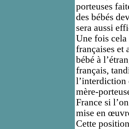
porteuses fait
des bébés devi
sera aussi effi
Une fois cela
françaises et 
bébé à l’étrang
français, tand
l’interdiction
mère-porteuse
France si l’on
mise en œuvre
Cette positio