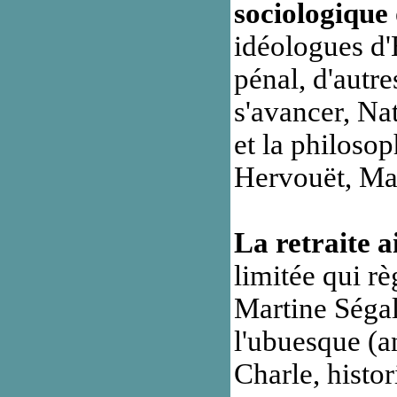
sociologique
idéologues d'
pénal, d'autr
s'avancer, Na
et la philoso
Hervouët, Mar
La retraite 
limitée qui r
Martine Séga
l'ubuesque (a
Charle, histo