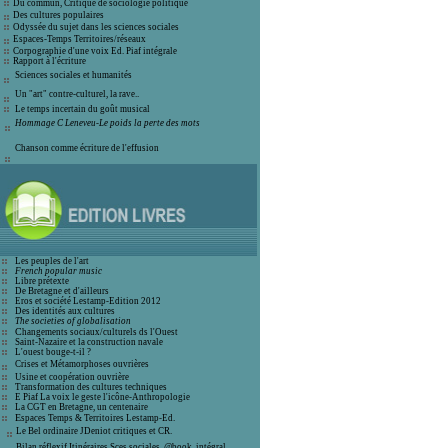
Du commun, Critique de sociologie politique
Des cultures populaires
Odyssée du sujet dans les sciences sociales
Espaces-Temps Territoires/réseaux
Corpographie d'une voix Ed. Piaf intégrale
Rapport à l'écriture
Sciences sociales et humanité
s
Un "art" contre-culturel, la rave..
Le temps incertain du goût musical
Hommage C Leneveu-Le poids la perte des mots
Chanson comme écriture de l'effusion
Les peuples de l'art
French popular music
Libre prétexte
De Bretagne et d'ailleurs
Eros et société
Lestamp-Edition 2012
Des identités aux cultures
The societies of globalisation
C
hangements sociaux/culturels ds l'Ouest
Saint-Nazaire et la construction navale
L'ouest bouge-t-il ?
Crises et
Métamorphoses ouvrières
Usine et coopération ouvrière
T
ransformation des cultures techniques
E Piaf La voix le geste l'icône-Anthro
pologie
La CGT en Bretagne, un centenaire
E
spaces Temps & Territoires Lestamp-Ed
.
Le Bel ordinaire JDeniot critiques
et CR.
Bilan réflexif Itinéraires Sces sociales
. @book. intégral