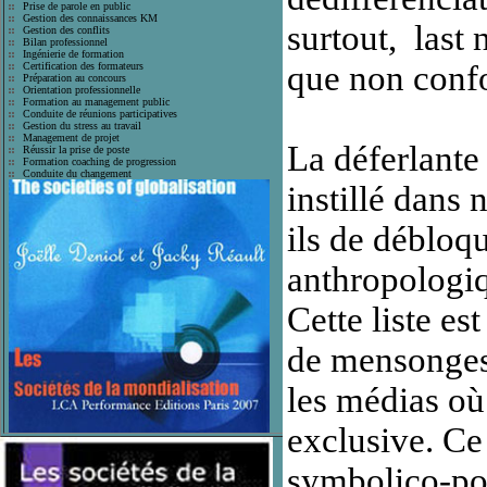
Prise de parole en public
Gestion des connaissances KM
surtout, last 
Gestion des conflits
Bilan professionnel
Ingénierie de formation
que non conf
Certification des formateurs
Préparation au concours
Orientation professionnelle
Formation au management public
Conduite de réunions participatives
Gestion du stress au travail
Management de projet
La déferlante
Réussir la prise de poste
Formation coaching de progression
Conduite du changement
instillé dans 
ils de débloqu
anthropologi
Cette liste es
de mensonges 
les médias où
exclusive. Ce
symbolico-pol