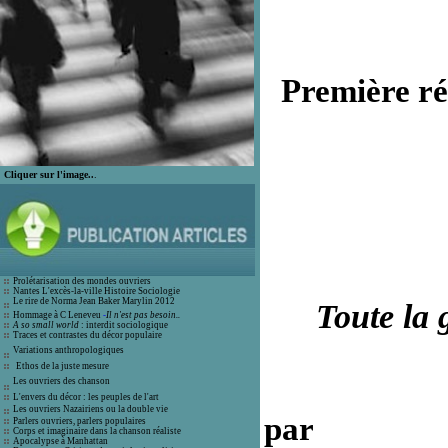
Première réf
Cliquer sur l'image..
.
Prolétarisation des mondes ouvrier
s
Nantes L'excès-la-ville Histoire Socio
logie
Le rire de Norma Jean Bak
er Marylin 2012
Toute la 
Hommage à C Leneveu
-
Il n'est pas besoin..
A so small world
: interdit sociologique
Traces et contrastes du décor populair
e
Variations anthropologiques
Ethos de la juste mesure
Les ouvriers des chanson
L'envers du décor : les peuples de l'art
Les ouvriers Nazairiens ou la double vie
par
Parlers ouvriers, parlers populaires
Corps et imaginaire dans la chanson
réaliste
Apocalypse à Manhattan