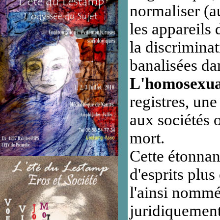
normaliser (au
les appareils 
la discrimina
banalisées da
L'homosexual
registres, un
aux sociétés 
mort.
Cette étonnant
d'esprits plu
l'ainsi nommé
juridiquement 