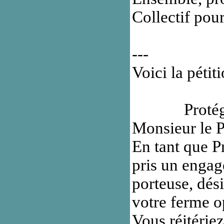
Collectif pou
---
Voici la pétit
Protégez les
Monsieur le P
En tant que P
pris un engag
porteuse, dés
votre ferme o
Vous réitériez