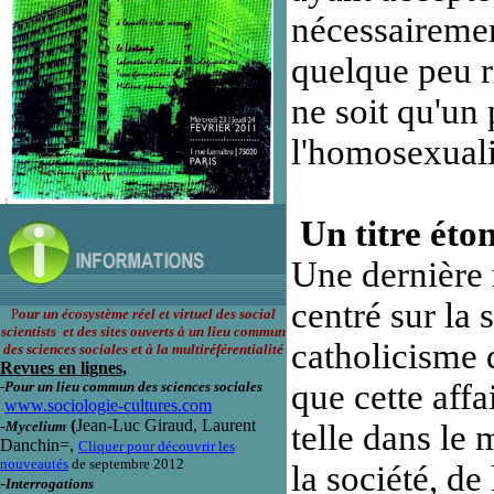
nécessairemen
quelque peu r
ne soit qu'un
l'homosexuali
Un titre éto
Une dernière r
centré sur la 
P
our un écosystème réel et virtuel des social
scientists et des sites ouverts à un lieu commun
catholicisme 
des sciences sociales et à la multiréférentialité
Revues en lignes,
que cette affa
-
Pour un lieu commun des sciences sociales
www.sociologie-cultures.com
-
(
Jean-Luc Giraud, Laurent
Mycelium
telle dans le 
Danchin=,
Cliquer pour découvrir les
nouveautés
de septembre 2012
la société, de
-
Interrogations