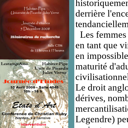
historiquemen
derrière l'enc
tendanciellem
Les femmes qu
en tant que vi
en impossible 
maturité d'ad
civilisationn
Le droit anglo
dérives, nombr
mercantilisati
Legendre) peu