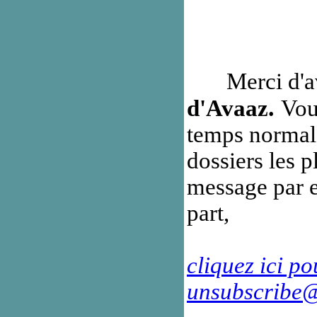
Paris forma
Merci d'avoi
.
d'Avaaz
Vou
temps normal 
dossiers les p
message par e
part,
cliquez ici p
unsubscribe