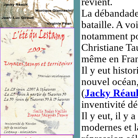
revient.
La débandade 
bataille. A vo
notamment pol
Christiane Tau
même en Fran
I
l y eut histo
nouvel océan,
(
Jacky Réaul
inventivité d
Il y eut, il y
modernes et la