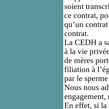
soient transcri
ce contrat, po
qu’un contrat 
contrat.
La CEDH a san
à la vie privé
de mères porte
filiation à l’
par le sperme 
Nous nous adr
engagement, 
En effet, si l