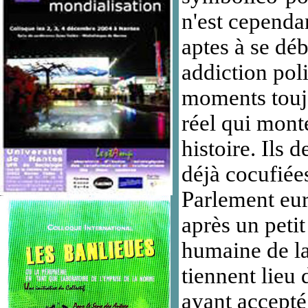
n'est cependan
aptes à se dé
addiction poli
moments toujo
réel qui mont
histoire. Ils 
déjà cocufiées
Parlement eur
après un peti
humaine de la
tiennent lieu 
ayant accepté 