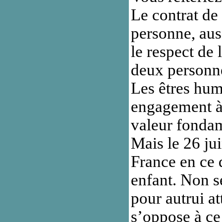
Le contrat de 
personne, aus
le respect de
deux personnes
Les êtres hum
engagement à 
valeur fondam
Mais le 26 ju
France en ce q
enfant. Non s
pour autrui at
s’oppose à ce 