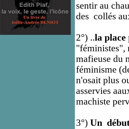
sentir au cha
des collés au
2°) ..
la place
"féministes",
mafieuse du ma
féminisme (d
n'osait plus o
asservies aau
machiste perv
3
°)
Un début 