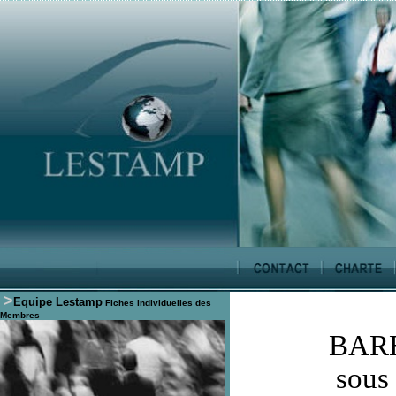
>
Equipe Lestamp
Fiches individuelles des
Membres
BAR
sous