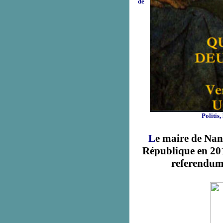
de
Politis
L
e maire de Nant
République en 201
referendum