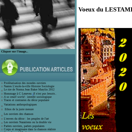
Voeux du LESTAMP
Cliquer sur l'image..
.
Prolétarisation des mondes ouvrier
s
Nantes L'excès-la-ville Histoire Socio
logie
Le rire de Norma Jean Bak
er Marylin 2012
Hommage à C Leneveu
-
Il n'est pas besoin..
A so small world
: interdit sociologique
Traces et contrastes du décor populair
e
Variations anthropologiques
Ethos de la juste mesure
Les ouvriers des chanson
L'envers du décor : les peuples de l'art
Les ouvriers Nazairiens ou la double vie
Parlers ouvriers, parlers populaires
Corps et imaginaire dans la chanson
réaliste