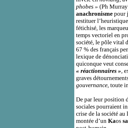
phobes »
(Ph Murray)
anachronisme
pour j
restituer l’heuristiqu
fétichisé, les marque
temps vectoriel en pro
société, le pôle vital 
67 % des français pen
lexique de dénonciati
quiconque veut conse
« réactionnaires »
,
ex
graves détournements 
gouvernance
, toute i
De par leur position 
sociales pourraient i
crise de la société au 
montée d’un
Ka
os
sa