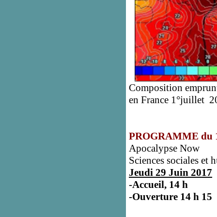
Composition emprunté
en France 1°juillet 
PROGRAMME du 11°
Apocalypse Now
Sciences sociales et 
Jeudi 29 Juin 2017
-Accueil, 14 h
-Ouverture 14 h 15