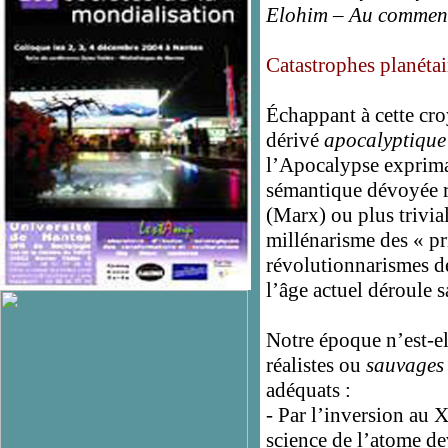
Elohim – Au commence
Catastrophes planétai
Échappant à cette cro
dérivé
apocalyptiqu
l’Apocalypse exprimai
sémantique dévoyée re
(Marx) ou plus trivia
millénarisme des « pri
révolutionnarismes de
l’âge actuel déroule s
Notre époque n’est-el
réalistes ou
sauvages
adéquats :
- Par l’inversion au X
science de l’atome d