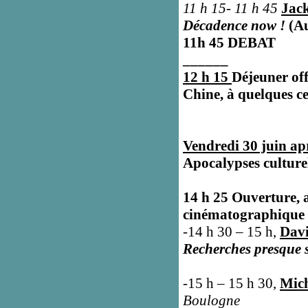
11 h 15- 11 h 45
Jac
Décadence now !
(A
11h 45 DEBAT
______
12 h 15
Déjeuner off
Chine, à quelques c
Vendredi 30 juin ap
Apocalypses culture
14 h 25 Ouverture, 
cinématographique
-14 h 30 – 15 h,
Dav
Recherches presque s
-15 h – 15 h 30,
Mic
Boulogne