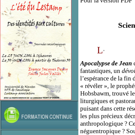
Pour la version PD
Scien
L
’
Apocalypse de Jean
fantastiques, un
dévo
l’espérance de la fin
« révéler », le proph
Hobsbawm, trouvé le
liturgiques et pastorau
puisant dans cette rés
les plus précieux déc
anthropologique ? C
néguentropique ? Sous