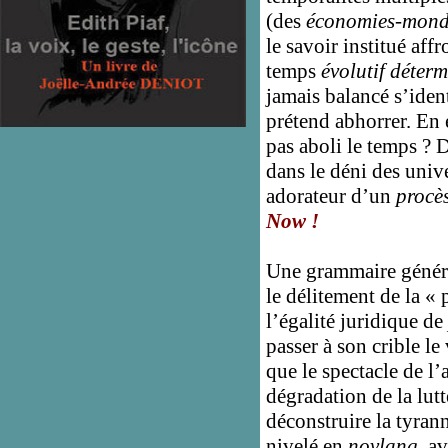
(des
économies-mon
le savoir institué aff
temps
évolutif déter
jamais balancé s’iden
prétend abhorrer. En e
pas aboli le temps ? 
dans le déni des univ
adorateur d’un
procès
Now !
Une grammaire général
le délitement de la « 
l’égalité juridique de
passer à son crible le 
que le spectacle de l’
dégradation de la lut
déconstruire la tyra
nivelé en
novlang,
av