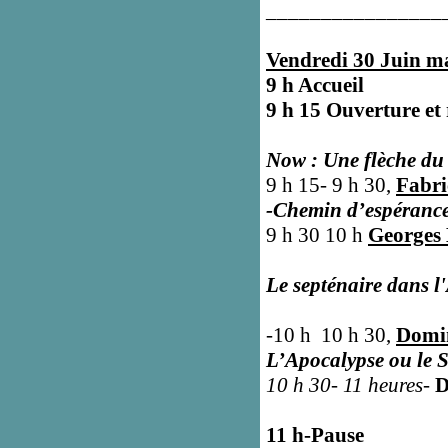
________________
Vendredi 30 Juin ma
9 h Accueil
9 h 15 Ouverture et 
Now : Une flèche du
9 h 15- 9 h 30,
Fabr
-Chemin d’espéranc
9 h 30 10 h
Georges
Le septénaire dans l
-10 h 10 h 30,
Domi
L’Apocalypse ou le S
10 h 30- 11 heures-
D
11 h-Pause