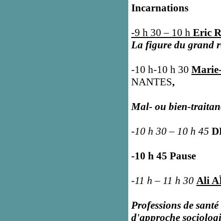
Incarnations
-9 h 30 – 10 h
Eric
La figure du grand 
-10 h-10 h 30
Marie
NANTES
,
Mal- ou bien-traitan
-10 h 30 – 10 h 45
D
-10 h 45 Pause
-11 h – 11 h 30
Ali 
Professions de santé 
d'approche sociologiq