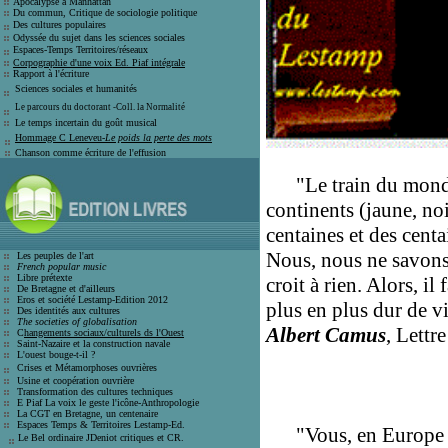
Apocalypse à Manhattan
Du commun, Critique de sociologie politique
Des cultures populaires
Odyssée du sujet dans les sciences sociales
Espaces-Temps Territoires/réseaux
Corpographie d'une voix Ed. Piaf intégrale
Rapport à l'écriture
Sciences sociales et humanité
s
Le parcours du doctorant -Coll. la Normalité
Le temps incertain du goût musical
Hommage C Leneveu-
Le poids la perte des mots
Chanson comme écriture de l'effusion
"Le train du monde 
continents (jaune, noi
centaines et des centa
Nous, nous ne savons p
Les peuples de l'art
French popular music
Libre prétexte
croit à rien. Alors, i
De Bretagne et d'ailleurs
Eros et société
Lestamp-Edition 2012
plus en plus dur de v
Des identités aux cultures
The societies of globalisation
Albert Camus
, Lettr
C
hangements sociaux/culturels ds l'Ouest
Saint-Nazaire et la construction navale
L'ouest bouge-t-il ?
Crises et
Métamorphoses ouvrières
Usine et coopération ouvrière
T
ransformation des cultures techniques
E Piaf La voix le geste l'icône-Anthro
pologie
La CGT en Bretagne, un centenaire
E
spaces Temps & Territoires Lestamp-Ed
.
"Vous, en Europe vous
Le Bel ordinaire JDeniot critiques
et CR.