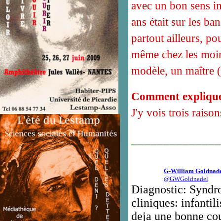
avec un bon sens in
ans était sur les ba
partout ailleurs, po
même chez les moins
modèle, un maître (o
Comment expliquer
J'y vois trois raiso
______________
G-William Goldnad
@GWGoldnadel
Diagnostic: Syndr
cliniques: infantil
deja une bonne cou