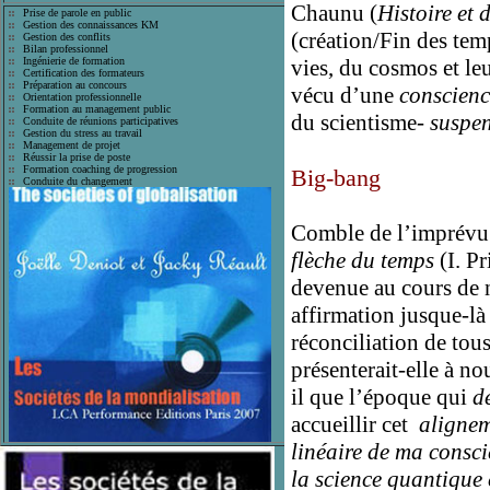
Chaunu (
Histoire et
Prise de parole en public
Gestion des connaissances KM
(création/Fin des tem
Gestion des conflits
Bilan professionnel
Ingénierie de formation
vies, du cosmos et le
Certification des formateurs
Préparation au concours
vécu d’une
conscienc
Orientation professionnelle
Formation au management public
du scientisme-
suspen
Conduite de réunions participatives
Gestion du stress au travail
Management de projet
Réussir la prise de poste
Formation coaching de progression
Big-bang
Conduite du changement
Comble de l’imprévu p
flèche du temps
(I. P
devenue au cours de n
affirmation jusque-l
réconciliation de tous 
présenterait-elle à no
il que l’époque qui
d
accueillir cet
alignem
linéaire de ma consci
la science quantique 