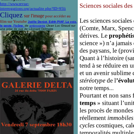
http://www.revue-
Sciences sociales des
interrogations.org/actualite.php?ID=95li
Cliquez
sur l'image
pour accéder au
Les sciences sociales 
film sur Youtube
Joëlle Deniot. Edith PIAF. La voix,
le geste, l'icône.
de
ambrosiette
(Jean Luc Giraud sur
(Comte, Marx, Spencer
une prise de vue de Léonard Delmaire
dérives. Le
prophét
science ») n’a jamais 
des paysans, le (prov
Quant à l’histoire (sa
tend à se réduire en u
et un avenir sublime 
stéréotype
de l
’évolu
notre temps...
Pourtant et non sans 
temps
» situant l’uni
les procès de mondes
réellement
immobile
cycles
cosmiques, cale
temporalités multiple