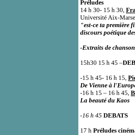
Préludes
14 h 30- 15 h 30,
Fra
Université Aix-Marse
"est-ce ta première 
discours poétique d
-Extraits de chanson
15h30 15 h 45
–
DE
-15 h 45- 16 h 15,
Pi
De Vienne à l'Europe
-16 h 15 – 16 h 45,
B
La beauté du Kaos
-16 h 45
DEBATS
17 h
Préludes ciné