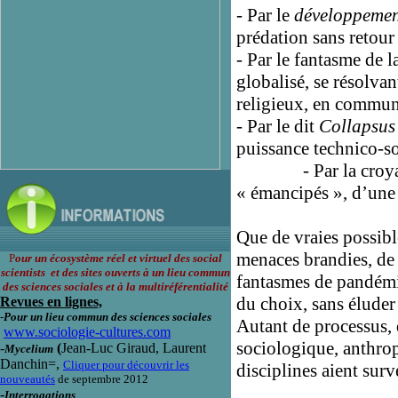
- Par le
développeme
prédation sans retour d
- Par le fantasme de l
globalisé, se résolva
religieux, en commun
- Par le dit
Collapsus
puissance technico-so
- Par la croyance, 
« émancipés », d’une
Que de vraies possibl
menaces brandies, de 
P
our un écosystème réel et virtuel des social
scientists et des sites ouverts à un lieu commun
fantasmes de pandémi
des sciences sociales et à la multiréférentialité
du choix, sans éluder
Revues en lignes,
-
Pour un lieu commun des sciences sociales
Autant de processus, d
www.sociologie-cultures.com
sociologique, anthrop
-
(
Jean-Luc Giraud, Laurent
Mycelium
Danchin=,
Cliquer pour découvrir les
disciplines aient sur
nouveautés
de septembre 2012
-
Interrogations