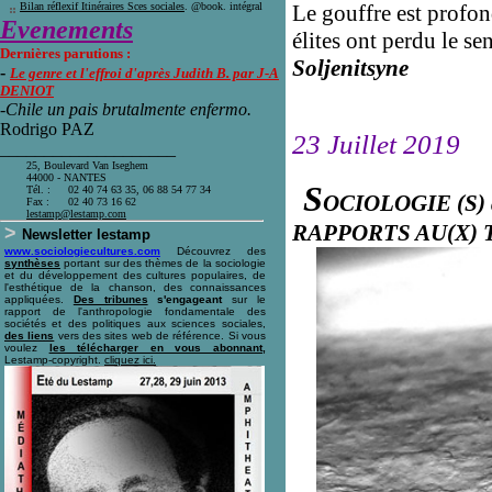
Bilan réflexif Itinéraires Sces sociales
. @book. intégral
Le gouffre est profon
Evenements
élites ont perdu le se
Dernières parutions :
Soljenitsyne
-
Le genre et l'effroi d'après Judith B.
par
J-A
DENIOT
-Chile un pais brutalmente enfermo.
Rodrigo PAZ
23 Juillet 2019
____________________
25, Boulevard Van Iseghem
44000 - NANTES
S
Tél. :
02 40 74 63 35, 06 88 54 77 34
OCIOLOGIE (S)
Fax :
02 40 73 16 62
l
estamp@lestamp.com
RAPPORTS AU(X) TE
>
Newsletter lestamp
www.sociologiecultures.com
Découvrez des
synthèses
portant sur des thèmes de la sociologie
et du développement des cultures populaires, de
l'esthétique de la chanson, des connaissances
appliquées.
Des tribunes
s'engageant
sur le
rapport de l'anthropologie fondamentale des
sociétés et des politiques aux sciences sociales,
des liens
vers des sites web de référence. Si vous
voulez
les télécharger en vous abonnant,
Lestamp-copyright.
cliquez ici
.