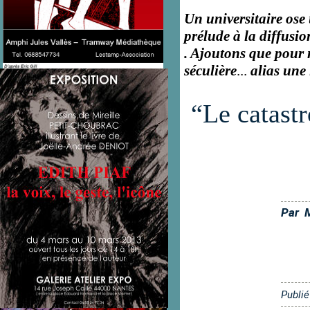
Un universitaire ose
prélude à la diffusio
. Ajoutons que pour n
séculière
...
alias une
“Le catastr
Chapô
Par
Publié